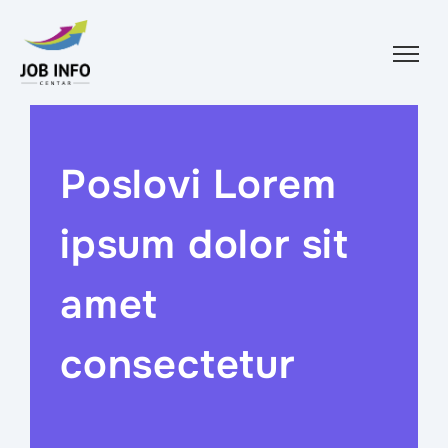
Skip to content
Poslovi Lorem
ipsum dolor sit
amet
consectetur