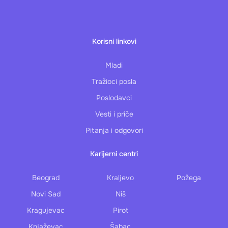
Korisni linkovi
Mladi
Tražioci posla
Poslodavci
Vesti i priče
Pitanja i odgovori
Karijerni centri
Beograd
Kraljevo
Požega
Novi Sad
Niš
Kragujevac
Pirot
Knjaževac
Šabac