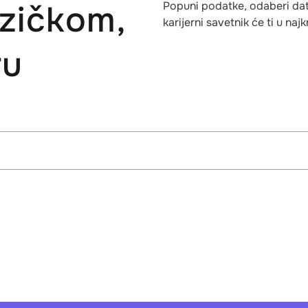
izičkom,
Popuni podatke, odaberi datum
karijerni savetnik će ti u na
ru
o
Sre
Čet