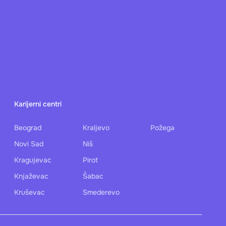
31
1
7
8
Karijerni centri
Zakazivanje 2 dana
unapred
Beograd
Kraljevo
Požega
Novi Sad
Niš
14
15
Kragujevac
Pirot
Knjaževac
Šabac
Kruševac
Smederevo
21
22