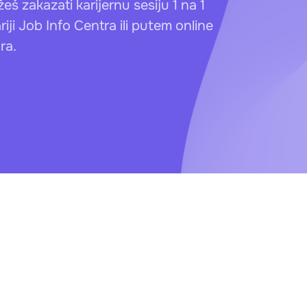
š zakazati karijernu sesiju 1 na 1
Šabac
iji Job Info Centra ili putem online
Smederevo
ra.
Požega