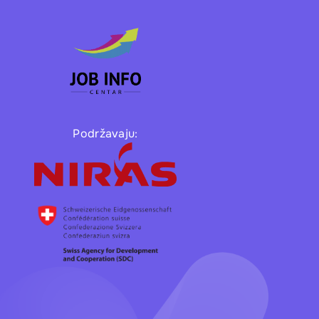
26
27
28
2
3
4
Podržavaju:
9
10
11
16
17
18