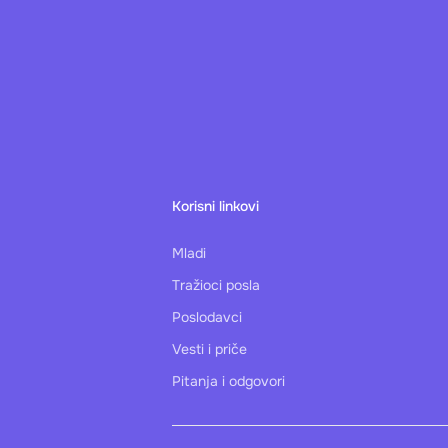
29
30
5
6
Korisni linkovi
Mladi
Tražioci posla
12
13
Poslodavci
Vesti i priče
Pitanja i odgovori
19
20