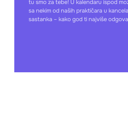
tu smo za tebe! U kalendaru ispod može
sa nekim od naših praktičara u kancelar
sastanka – kako god ti najviše odgova