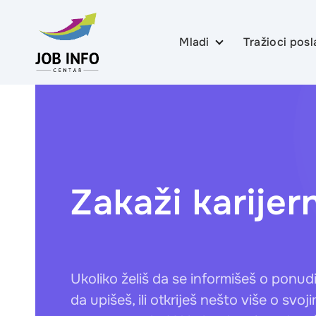
Mladi
Tražioci posl
Skip to content
Upoznaj sebe
Upoznaj sebe
Informiši se
Informiši se
Upoznaj zanimanja
Upoznaj zanimanja
Zakaži karijer
Karijerno planiranje i
Karijerno odlučivan
odlučivanje
izlazak na tržište r
Poseta firmama
Izradi svoj CV i mo
pismo
Ukoliko želiš da se informišeš o ponudi p
Pripremi se za inter
posao
da upišeš, ili otkriješ nešto više o sv