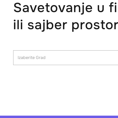
Savetovanje u f
ili sajber prosto
Izaberite Grad
Avgust 2026.
Ned
Pon
Ut