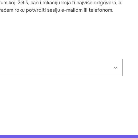
 koji želiš, kao i lokaciju koja ti najviše odgovara, a
jkraćem roku potvrditi sesiju e-mailom ili telefonom.
Danas
Pet
Sub