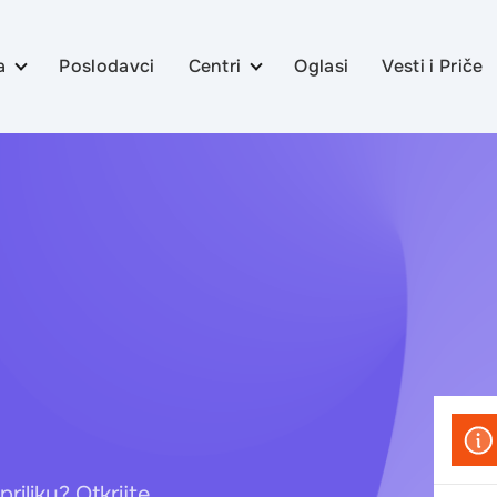
a
Poslodavci
Centri
Oglasi
Vesti i Priče
Beograd
Novi Sad
Kragujevac
je
Knjaževac
ada
Kraljevo
tivaciono
Kruševac
Niš
vju za
Pirot
priliku? Otkrijte