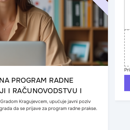
Pr
U NA PROGRAM RADNE
JI I RAČUNOVODSTVU I
a Gradom Kragujevcem, upućuje javni poziv
 grada da se prijave za program radne prakse.