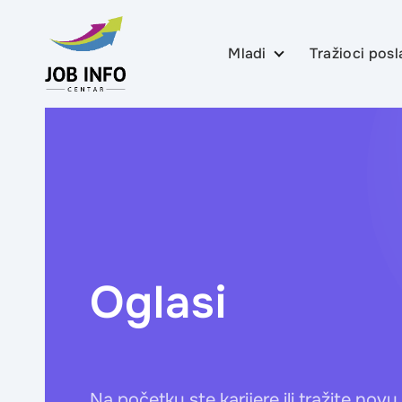
Mladi
Tražioci posl
Skip to content
Upoznaj sebe
Upoznaj sebe
Informiši se
Informiši se
Upoznaj zanimanja
Upoznaj zanimanja
Karijerno planiranje i
Karijerno odlučivan
odlučivanje
izlazak na tržište r
Oglasi
Poseta firmama
Izradi svoj CV i mo
pismo
Pripremi se za inter
posao
Na početku ste karijere ili tražite novu 