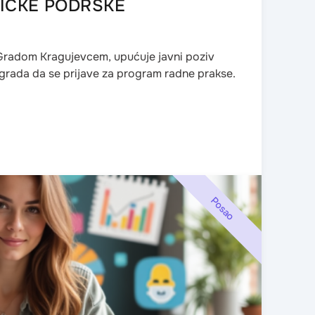
IČKE PODRŠKE
 Gradom Kragujevcem, upućuje javni poziv
 grada da se prijave za program radne prakse.
Posao