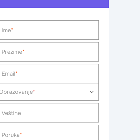
Ime
*
Prezime
*
Email
*
Obrazovanje
Veštine
Poruka
*