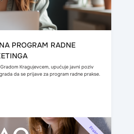
U NA PROGRAM RADNE
KETINGA
a Gradom Kragujevcem, upućuje javni poziv
 grada da se prijave za program radne prakse.
Praksa