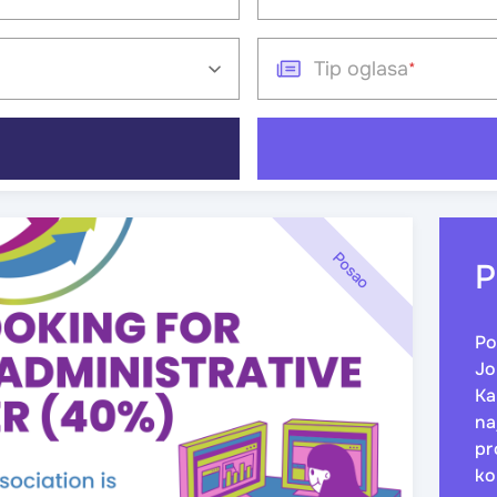
Tip oglasa
Posao
P
Po
Jo
Ka
na
pr
ko