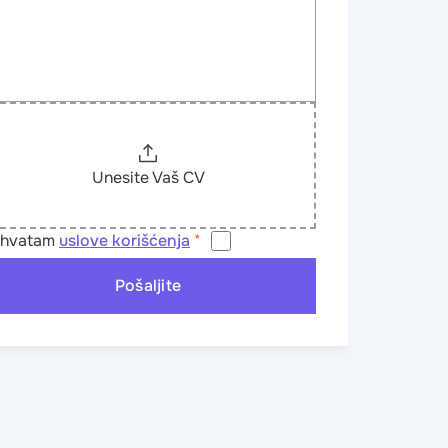
Unesite Vaš CV
ihvatam
uslove korišćenja
*