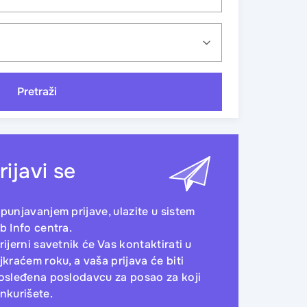
Pretraži
rijavi se
punjavanjem prijave, ulazite u sistem
b Info centra.
rijerni savetnik će Vas kontaktirati u
jkraćem roku, a vaša prijava će biti
osleđena poslodavcu za posao za koji
nkurišete.