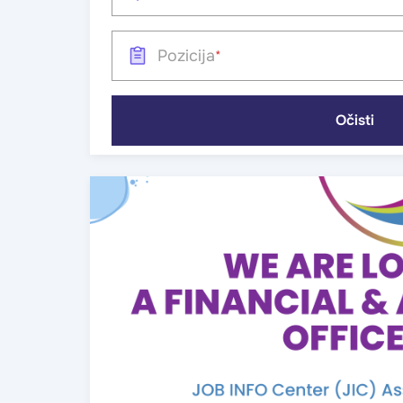
Pozicija
Očisti