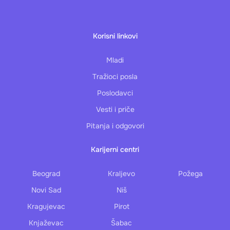
Korisni linkovi
Mladi
Tražioci posla
Poslodavci
Vesti i priče
Pitanja i odgovori
Karijerni centri
Beograd
Kraljevo
Požega
Novi Sad
Niš
Kragujevac
Pirot
Knjaževac
Šabac