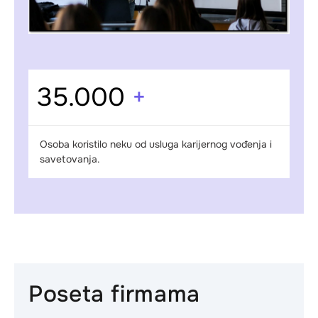
35.000
+
Osoba koristilo neku od usluga karijernog vođenja i
savetovanja.
Poseta firmama