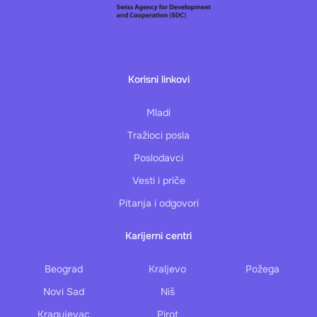
Korisni linkovi
Mladi
Tražioci posla
Poslodavci
Vesti i priče
Pitanja i odgovori
Karijerni centri
Beograd
Kraljevo
Požega
Novi Sad
Niš
Kragujevac
Pirot