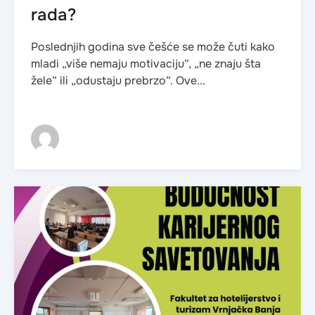
rada?
Poslednjih godina sve češće se može čuti kako
mladi „više nemaju motivaciju“, „ne znaju šta
žele“ ili „odustaju prebrzo“. Ove...