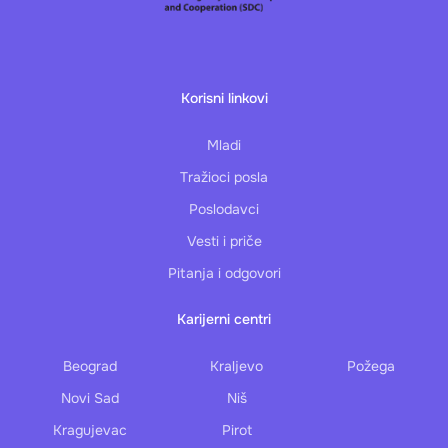
Korisni linkovi
Mladi
Tražioci posla
Poslodavci
Vesti i priče
Pitanja i odgovori
Karijerni centri
Beograd
Kraljevo
Požega
Novi Sad
Niš
Kragujevac
Pirot