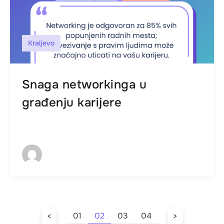
Kraljevo
Snaga networkinga u
građenju karijere
01
02
03
04
<
>