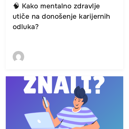
🧠 Kako mentalno zdravlje
utiče na donošenje karijernih
odluka?