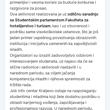
primenljivi i veoma korisni za buduće konkurse i
razgovore za posao.
Ova aktivnost realizovana je uz
odličnu saradnju
sa Studentskim parlamentom Fakulteta za
hotelijerstvo i turizam
, kao i uz otvorenost i
podršku same visokoškolske ustanove, što je još
jedan primer uspešnog povezivanja obrazovnih
institucija i inicijativa usmerenih ka zapošljivosti
mladih.
Organizatori su izrazili zadovoljstvo odzivom i
interesovanjem studenata, uz najavu da će se
slične radionice i aktivnosti nastaviti i u
narednom periodu, sa ciljem jačanja
kompetencija mladih i njihove spremnosti za
tržište rada.
Job info centar Kraljevo ostaje na raspolaganju
studentima i mladima koji žele dodatnu podršku u
oblasti karijernog vođenja, zapošljavanja i
profesionalnog razvoja. U narednom periodu,