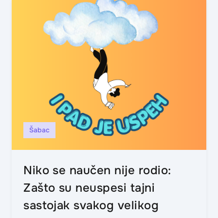
Šabac
Niko se naučen nije rodio:
Zašto su neuspesi tajni
sastojak svakog velikog