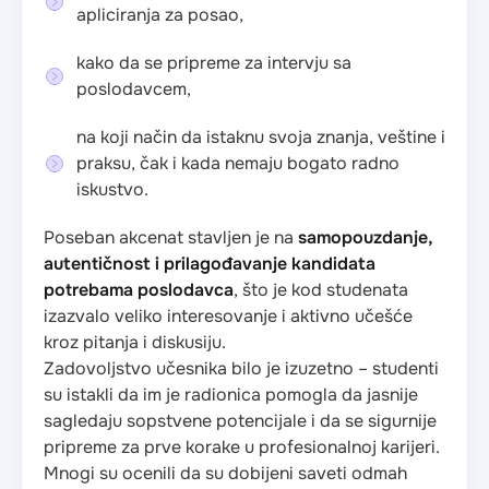
apliciranja za posao,
kako da se pripreme za intervju sa
poslodavcem,
na koji način da istaknu svoja znanja, veštine i
praksu, čak i kada nemaju bogato radno
iskustvo.
Poseban akcenat stavljen je na
samopouzdanje,
autentičnost i prilagođavanje kandidata
potrebama poslodavca
, što je kod studenata
izazvalo veliko interesovanje i aktivno učešće
kroz pitanja i diskusiju.
Zadovoljstvo učesnika bilo je izuzetno – studenti
su istakli da im je radionica pomogla da jasnije
sagledaju sopstvene potencijale i da se sigurnije
pripreme za prve korake u profesionalnoj karijeri.
Mnogi su ocenili da su dobijeni saveti odmah