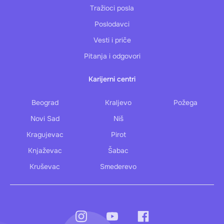
Tražioci posla
Poslodavci
Vesti i priče
Pitanja i odgovori
Karijerni centri
Beograd
Kraljevo
Požega
Novi Sad
Niš
Kragujevac
Pirot
Knjaževac
Šabac
Kruševac
Smederevo