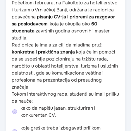
Početkom februara, na Fakultetu za hotelijerstvo
i turizam u Vrnjačkoj Banji, održana je radionica
posvećena
pisanju CV-ja i pripremi za razgovor
sa poslodavcem
, koja je okupila oko
60
studenata
završnih godina osnovnih i master
studija.
Radionica je imala za cilj da mladima pruži
konkretna i praktična znanja
koja će im pomoći
da se uspešnije pozicioniraju na tržištu rada,
naročito u oblasti hotelijerstva, turizma i uslužnih
delatnosti, gde su komunikacione veštine i
profesionalna prezentacija od presudnog
značaja.
Tokom interaktivnog rada, studenti su imali priliku
da nauče:
kako da napišu jasan, strukturiran i
konkurentan CV,
koje greške treba izbegavati prilikom