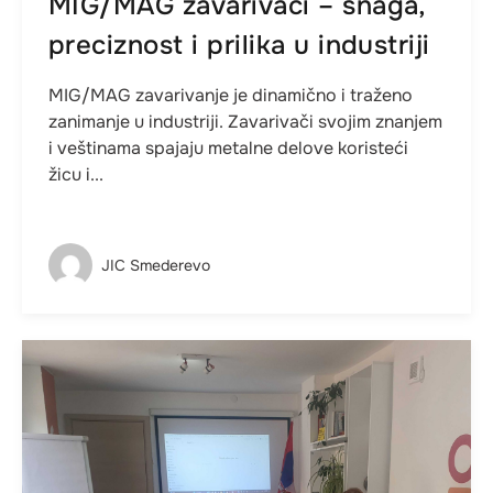
MIG/MAG zavarivači – snaga,
preciznost i prilika u industriji
MIG/MAG zavarivanje je dinamično i traženo
zanimanje u industriji. Zavarivači svojim znanjem
i veštinama spajaju metalne delove koristeći
žicu i...
JIC Smederevo