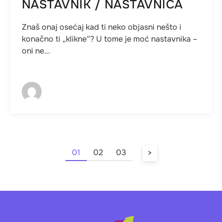
NASTAVNIK / NASTAVNICA
Znaš onaj osećaj kad ti neko objasni nešto i
konačno ti „klikne“? U tome je moć nastavnika –
oni ne...
01
02
03
>