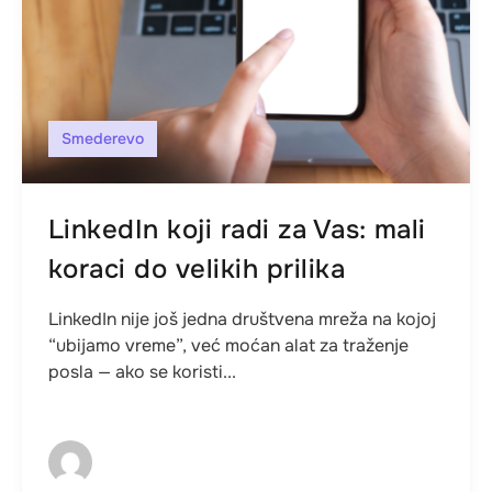
Smederevo
LinkedIn koji radi za Vas: mali
koraci do velikih prilika
LinkedIn nije još jedna društvena mreža na kojoj
“ubijamo vreme”, već moćan alat za traženje
posla — ako se koristi...