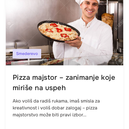
Smederevo
Pizza majstor – zanimanje koje
miriše na uspeh
Ako voliš da radiš rukama, imaš smisla za
kreativnost i voliš dobar zalogaj – pizza
majstorstvo može biti pravi izbor...