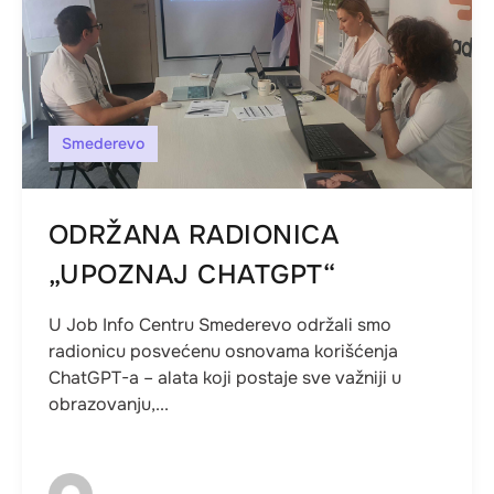
Smederevo
ODRŽANA RADIONICA
„UPOZNAJ CHATGPT“
U Job Info Centru Smederevo održali smo
radionicu posvećenu osnovama korišćenja
ChatGPT-a – alata koji postaje sve važniji u
obrazovanju,...