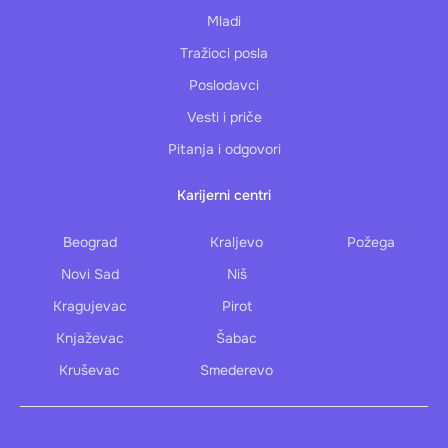
Mladi
Tražioci posla
Poslodavci
Vesti i priče
Pitanja i odgovori
Karijerni centri
Beograd
Kraljevo
Požega
Novi Sad
Niš
Kragujevac
Pirot
Knjaževac
Šabac
Kruševac
Smederevo