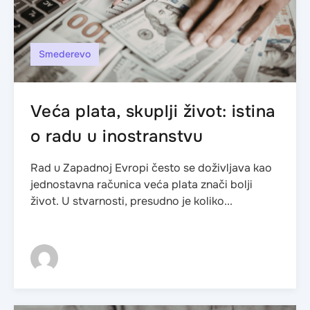
Smederevo
Veća plata, skuplji život: istina
o radu u inostranstvu
Rad u Zapadnoj Evropi često se doživljava kao
jednostavna računica veća plata znači bolji
život. U stvarnosti, presudno je koliko...