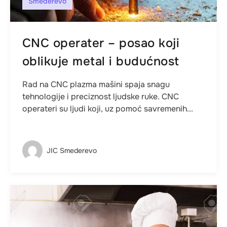
Smederevo
CNC operater – posao koji
oblikuje metal i budućnost
Rad na CNC plazma mašini spaja snagu
tehnologije i preciznost ljudske ruke. CNC
operateri su ljudi koji, uz pomoć savremenih...
JIC Smederevo