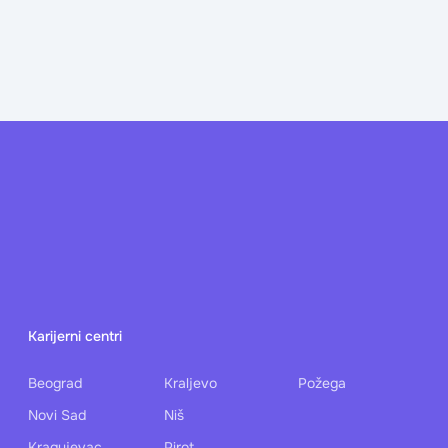
Karijerni centri
Beograd
Kraljevo
Požega
Novi Sad
Niš
Kragujevac
Pirot