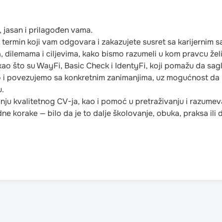
Šabac
Smederevo
 jasan i prilagođen vama.
e termin koji vam odgovara i zakazujete susret sa karijerni
Požega
dilemama i ciljevima, kako bismo razumeli u kom pravcu želit
 kao što su WayFi, Basic Check i IdentyFi, koji pomažu da sag
o i povezujemo sa konkretnim zanimanjima, uz mogućnost da 
u.
nju kvalitetnog CV-ja, kao i pomoć u pretraživanju i razume
ne korake — bilo da je to dalje školovanje, obuka, praksa ili 