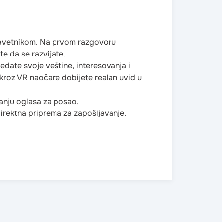
m savetnikom. Na prvom razgovoru
e da se razvijate.
ledate svoje veštine, interesovanja i
kroz VR naočare dobijete realan uvid u
vanju oglasa za posao.
direktna priprema za zapošljavanje.