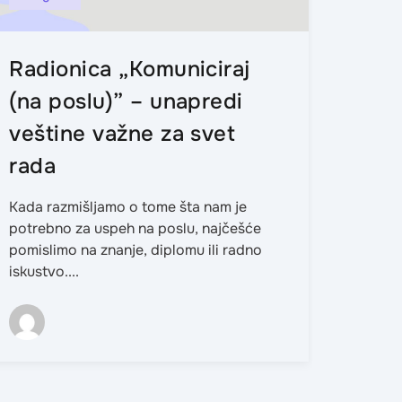
Radionica „Komuniciraj
Kari
(na poslu)” – unapredi
prvi
veštine važne za svet
kar
rada
Izbor 
često 
Kada razmišljamo o tome šta nam je
dileme
potrebno za uspeh na poslu, najčešće
sopstv
pomislimo na znanje, diplomu ili radno
iskustvo....