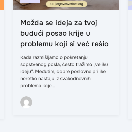
Možda se ideja za tvoj
budući posao krije u
problemu koji si već rešio
Kada razmišljamo o pokretanju
sopstvenog posla, često tražimo „veliku
ideju“. Međutim, dobre poslovne prilike
neretko nastaju iz svakodnevnih
problema koje...