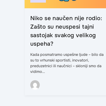
Niko se naučen nije rodio:
Zašto su neuspesi tajni
sastojak svakog velikog
uspeha?
Kada posmatramo uspešne ljude – bilo da
su to vrhunski sportisti, inovatori,
preduzetnici ili naučnici – skloniji smo da
vidimo...