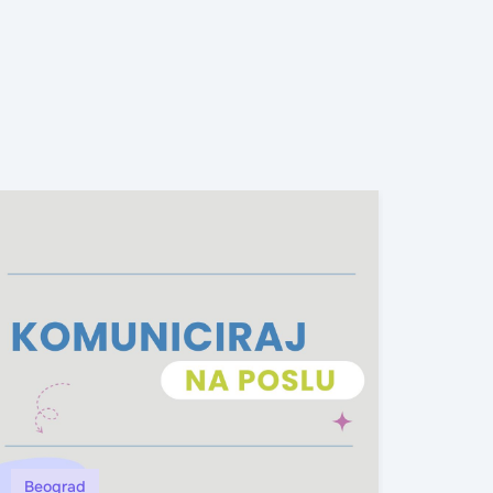
Beograd
Knja