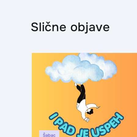
Slične objave
Šabac