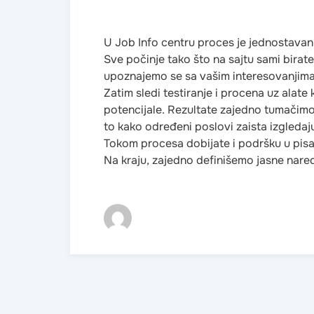
U Job Info centru proces je jednostavan,
Sve počinje tako što na sajtu sami birat
upoznajemo se sa vašim interesovanjima, 
Zatim sledi testiranje i procena uz alate
potencijale. Rezultate zajedno tumačim
to kako određeni poslovi zaista izgledaj
Tokom procesa dobijate i podršku u pisa
Na kraju, zajedno definišemo jasne nared