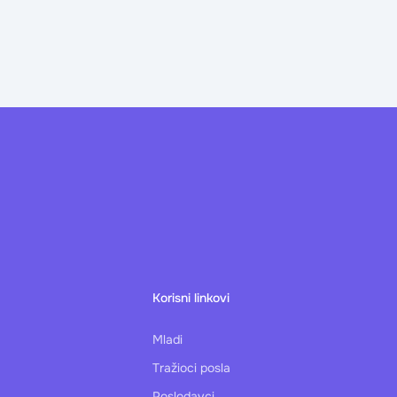
Korisni linkovi
Mladi
Tražioci posla
Poslodavci