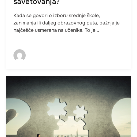
savetovanja?
Kada se govori o izboru srednje škole,
zanimanja ili daljeg obrazovnog puta, pažnja je
najčešće usmerena na učenike. To je...