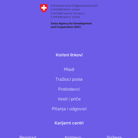
Korisni linkovi
Mladi
Tražioci posla
Poslodavci
Vesti i priče
Pitanja i odgovori
Karijerni centri
Beograd
Kraljevo
Požega