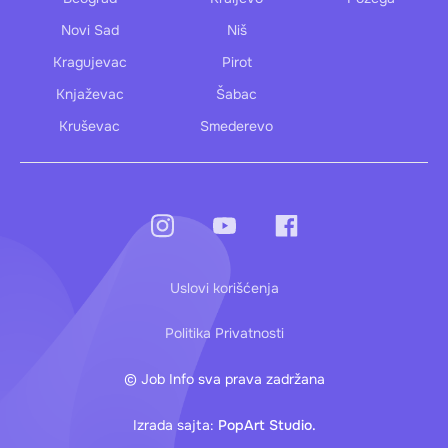
Novi Sad
Niš
Kragujevac
Pirot
Knjaževac
Šabac
Kruševac
Smederevo
Uslovi korišćenja
Politika Privatnosti
© Job Info sva prava zadržana
Izrada sajta:
PopArt Studio.