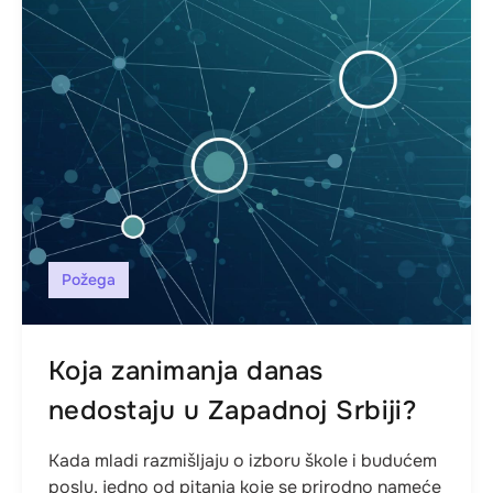
Požega
Koja zanimanja danas
nedostaju u Zapadnoj Srbiji?
Kada mladi razmišljaju o izboru škole i budućem
poslu, jedno od pitanja koje se prirodno nameće