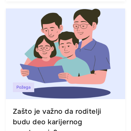
Požega
Zašto je važno da roditelji
budu deo karijernog