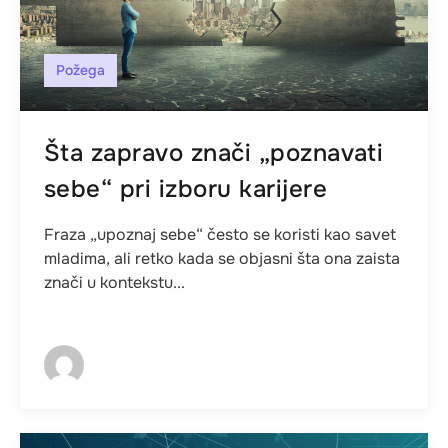
Požega
Šta zapravo znači „poznavati
sebe“ pri izboru karijere
Fraza „upoznaj sebe“ često se koristi kao savet
mladima, ali retko kada se objasni šta ona zaista
znači u kontekstu...