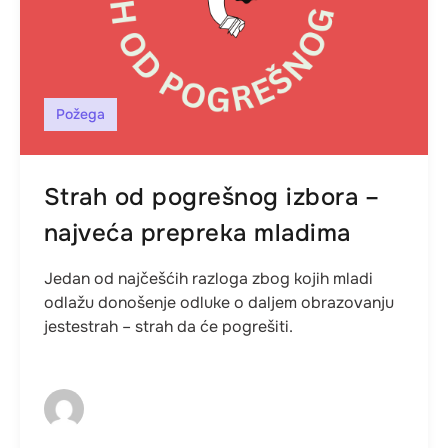
Požega
Strah od pogrešnog izbora –
najveća prepreka mladima
Jedan od najčešćih razloga zbog kojih mladi
odlažu donošenje odluke o daljem obrazovanju
jestestrah – strah da će pogrešiti.