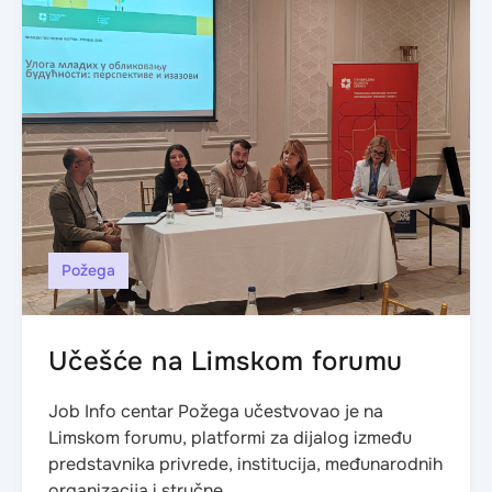
Požega
Učešće na Limskom forumu
Job Info centar Požega učestvovao je na
Limskom forumu, platformi za dijalog između
predstavnika privrede, institucija, međunarodnih
organizacija i stručne...