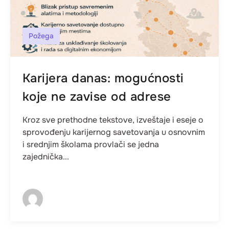
Požega
Karijera danas: mogućnosti
koje ne zavise od adrese
Kroz sve prethodne tekstove, izveštaje i eseje o
sprovođenju karijernog savetovanja u osnovnim
i srednjim školama provlači se jedna
zajednička...