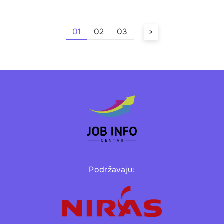
01
02
03
>
Podržavaju: