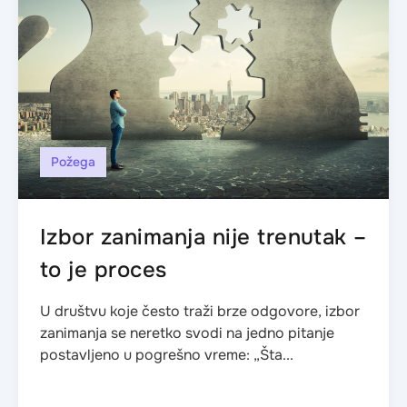
Požega
Izbor zanimanja nije trenutak –
to je proces
U društvu koje često traži brze odgovore, izbor
zanimanja se neretko svodi na jedno pitanje
postavljeno u pogrešno vreme: „Šta...