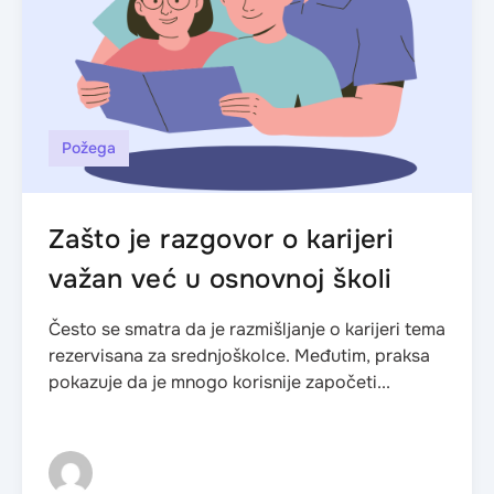
Požega
Zašto je razgovor o karijeri
važan već u osnovnoj školi
Često se smatra da je razmišljanje o karijeri tema
rezervisana za srednjoškolce. Međutim, praksa
pokazuje da je mnogo korisnije započeti...