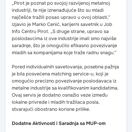
„Pirot je poznat po svojoj razvijenoj metalnoj
industriji, te nije iznenađujuće što su mladi
najčešće tražili posao upravo u ovoj oblasti,“
izjavio je Marko Cenić, karijerni savetnik u Job
Info Centru Pirot. „S druge strane, upravo sa
poslodavcima iz ove industrije imali smo najviše
saradnje, što je omogućilo efikasno povezivanje
mladih sa kompanijama koje traže radnu snagu.“
Pored individualnih savetovanja, posebna pažnja
je bila posvećena matching service-u, koji je
omogućio precizno povezivanje poslodavaca iz
metalne industrije sa kvalifikovanim kandidatima.
Ovaj servis je dodatno osnažio veze između
lokalne privrede i mladih tražilaca posla,
stvarajući obostrano korisne prilike.
Dodatne Aktivnosti i Saradnja sa MUP-om