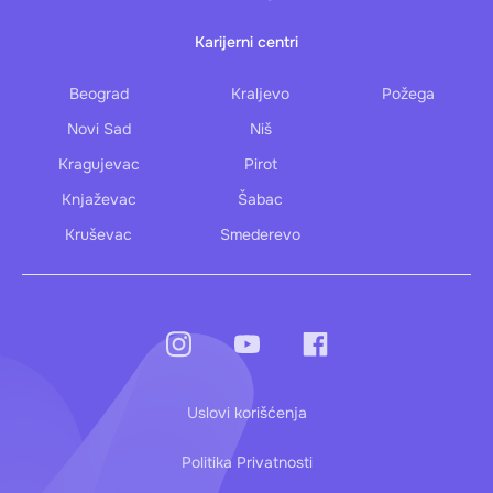
Karijerni centri
Beograd
Kraljevo
Požega
Novi Sad
Niš
Kragujevac
Pirot
Knjaževac
Šabac
Kruševac
Smederevo
Uslovi korišćenja
Politika Privatnosti