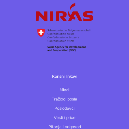
Korisni linkovi
Mladi
Tražioci posla
Poslodavci
Vesti i priče
Pitanja i odgovori