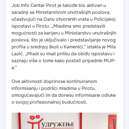
Job Info Centar Pirot je takođe bio aktivan u
saradnji sa Ministarstvom unutrašnjih poslova,
učestvujući na Danu otvorenih vrata u Policijskoj
ispostavi u Pirotu. „Mladima smo predstavili
mogućnosti za karijeru u Ministarstvu unutrašnjih
poslova, što je uključivalo i predstavljanje novog
profila u srednjoj školi u Kamenici,“ istakla je Mila
Lazić. „Mladi su imali priliku da obiđu ispostavu i
saznaju više o tome kako postati pripadnik MUP-
a.“
Ove aktivnosti doprinose kontinuiranom
informisanju i podršci mladima u Pirotu,
omogućavajući im da donesu informisane odluke
o svojoj profesionalnoj budućnosti.