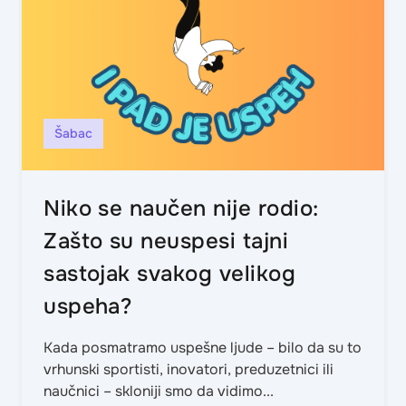
Šabac
Niko se naučen nije rodio:
Zašto su neuspesi tajni
sastojak svakog velikog
uspeha?
Kada posmatramo uspešne ljude – bilo da su to
vrhunski sportisti, inovatori, preduzetnici ili
naučnici – skloniji smo da vidimo...