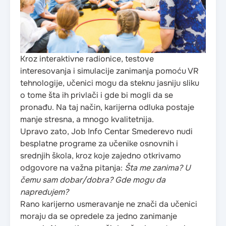
Kroz interaktivne radionice, testove
interesovanja i simulacije zanimanja pomoću VR
tehnologije, učenici mogu da steknu jasniju sliku
o tome šta ih privlači i gde bi mogli da se
pronađu. Na taj način, karijerna odluka postaje
manje stresna, a mnogo kvalitetnija.
Upravo zato, Job Info Centar Smederevo nudi
besplatne programe za učenike osnovnih i
srednjih škola, kroz koje zajedno otkrivamo
odgovore na važna pitanja:
Šta me zanima? U
čemu sam dobar/dobra? Gde mogu da
napredujem?
Rano karijerno usmeravanje ne znači da učenici
moraju da se opredele za jedno zanimanje