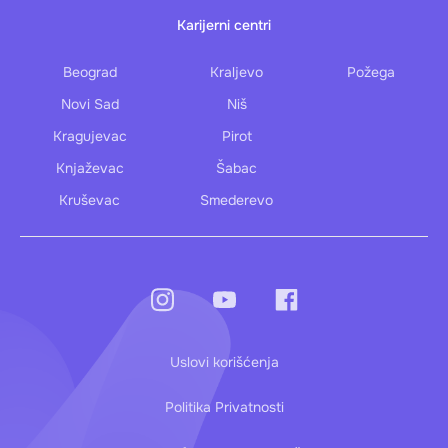
Karijerni centri
Beograd
Kraljevo
Požega
Novi Sad
Niš
Kragujevac
Pirot
Knjaževac
Šabac
Kruševac
Smederevo
Uslovi korišćenja
Politika Privatnosti