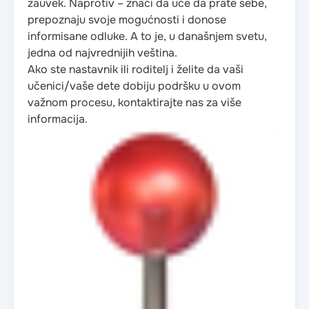
zauvek. Naprotiv – znači da uče da prate sebe,
prepoznaju svoje mogućnosti i donose
informisane odluke. A to je, u današnjem svetu,
jedna od najvrednijih veština.
Ako ste nastavnik ili roditelj i želite da vaši
učenici/vaše dete dobiju podršku u ovom
važnom procesu, kontaktirajte nas za više
informacija.