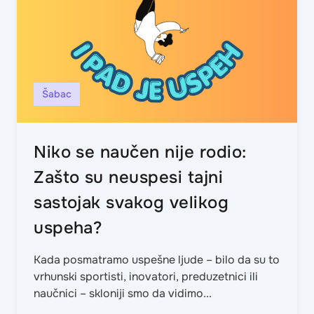
Šabac
Niko se naučen nije rodio:
Zašto su neuspesi tajni
sastojak svakog velikog
uspeha?
Kada posmatramo uspešne ljude – bilo da su to
vrhunski sportisti, inovatori, preduzetnici ili
naučnici – skloniji smo da vidimo...