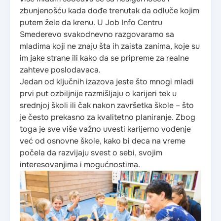
zbunjenošću kada dođe trenutak da odluče kojim
putem žele da krenu. U Job Info Centru
Smederevo svakodnevno razgovaramo sa
mladima koji ne znaju šta ih zaista zanima, koje su
im jake strane ili kako da se pripreme za realne
zahteve poslodavaca.
Jedan od ključnih izazova jeste što mnogi mladi
prvi put ozbiljnije razmišljaju o karijeri tek u
srednjoj školi ili čak nakon završetka škole – što
je često prekasno za kvalitetno planiranje. Zbog
toga je sve više važno uvesti karijerno vođenje
već od osnovne škole, kako bi deca na vreme
počela da razvijaju svest o sebi, svojim
interesovanjima i mogućnostima.