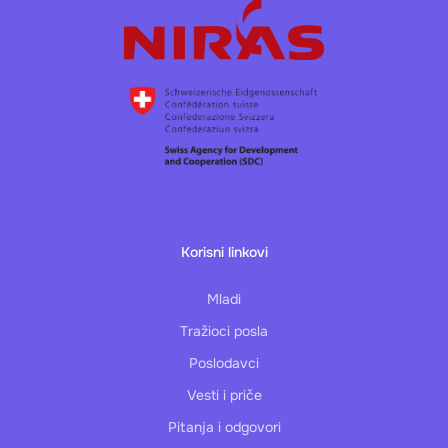
Korisni linkovi
Mladi
Tražioci posla
Poslodavci
Vesti i priče
Pitanja i odgovori