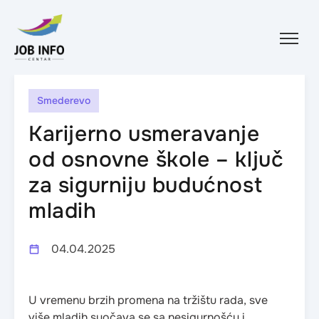
Skip to content
Smederevo
Karijerno usmeravanje
od osnovne škole – ključ
za sigurniju budućnost
mladih
04.04.2025
U vremenu brzih promena na tržištu rada, sve
više mladih suočava se sa nesigurnošću i