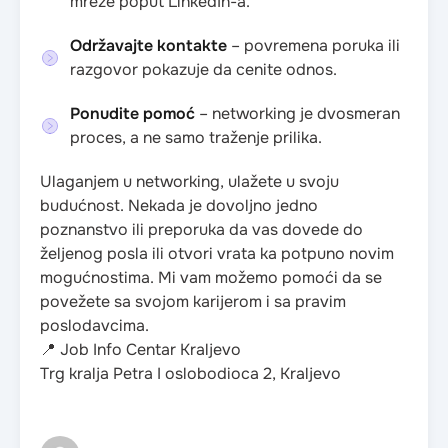
mreže poput LinkedIn-a.
Održavajte kontakte
– povremena poruka ili
razgovor pokazuje da cenite odnos.
Ponudite pomoć
– networking je dvosmeran
proces, a ne samo traženje prilika.
Ulaganjem u networking, ulažete u svoju
budućnost. Nekada je dovoljno jedno
poznanstvo ili preporuka da vas dovede do
željenog posla ili otvori vrata ka potpuno novim
mogućnostima. Mi vam možemo pomoći da se
povežete sa svojom karijerom i sa pravim
poslodavcima.
📍 Job Info Centar Kraljevo
Trg kralja Petra I oslobodioca 2, Kraljevo