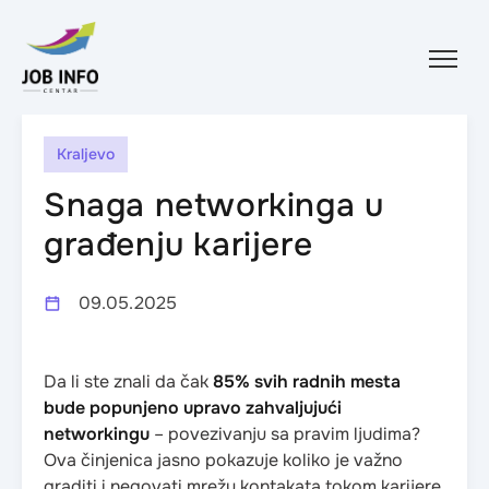
Skip to content
Kraljevo
Snaga networkinga u
građenju karijere
09.05.2025
Da li ste znali da čak
85% svih radnih mesta
bude popunjeno upravo zahvaljujući
networkingu
– povezivanju sa pravim ljudima?
Ova činjenica jasno pokazuje koliko je važno
graditi i negovati mrežu kontakata tokom karijere.