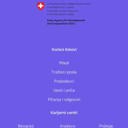
Korisni linkovi
Mladi
Tražioci posla
Poslodavci
Vesti i priče
Pitanja i odgovori
Karijerni centri
Beograd
Kraljevo
Požega