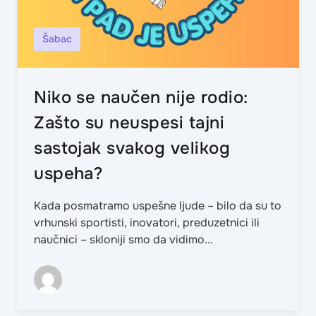
Šabac
Niko se naučen nije rodio:
Zašto su neuspesi tajni
sastojak svakog velikog
uspeha?
Kada posmatramo uspešne ljude – bilo da su to
vrhunski sportisti, inovatori, preduzetnici ili
naučnici – skloniji smo da vidimo...