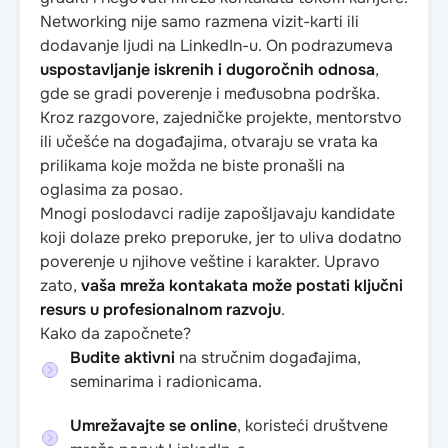
Networking nije samo razmena vizit-karti ili
dodavanje ljudi na LinkedIn-u. On podrazumeva
uspostavljanje iskrenih i dugoročnih odnosa
,
gde se gradi poverenje i međusobna podrška.
Kroz razgovore, zajedničke projekte, mentorstvo
ili učešće na događajima, otvaraju se vrata ka
prilikama koje možda ne biste pronašli na
oglasima za posao.
Mnogi poslodavci radije zapošljavaju kandidate
koji dolaze preko preporuke, jer to uliva dodatno
poverenje u njihove veštine i karakter. Upravo
zato,
vaša mreža kontakata može postati ključni
resurs u profesionalnom razvoju
.
Kako da započnete?
Budite aktivni
na stručnim događajima,
seminarima i radionicama.
Umrežavajte se online
, koristeći društvene