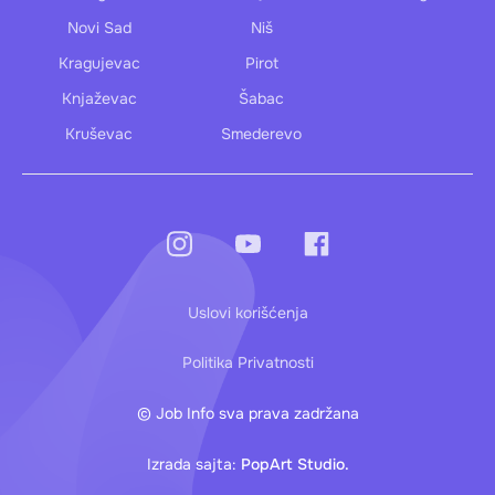
Novi Sad
Niš
Kragujevac
Pirot
Knjaževac
Šabac
Kruševac
Smederevo
Uslovi korišćenja
Politika Privatnosti
© Job Info sva prava zadržana
Izrada sajta:
PopArt Studio.