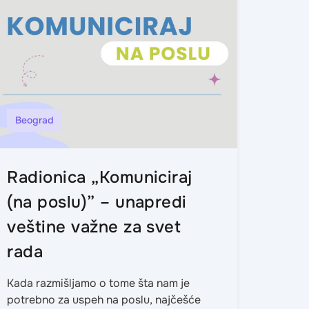
Beograd
Knja
Radionica „Komuniciraj
Kari
(na poslu)” – unapredi
prvi
veštine važne za svet
kar
rada
Izbor 
često 
Kada razmišljamo o tome šta nam je
dileme
potrebno za uspeh na poslu, najčešće
sopstv