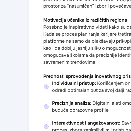
prostor za “nasumičan” izbor i povećav
Motivacija učenika iz različitih regiona
Posebno je inspirativno videti kako su d
Kada se proces planiranja karijere tret
platforme ne samo da olakšavaju prikupl
kao i da dobiju jasniju sliku o mogućno
omogućava školama da preciznije identifi
savremenim trendovima.
Prednosti sprovođenja inovativnog pri
Individualni pristup:
Korišćenjem onli
odredi optimalan put za svoj dalji ra
Preciznija analiza:
Digitalni alati om
buduće obrazovne profile.
Interaktivnost i angažovanost:
Savr
proces izbora zanimljivijim i pristupa