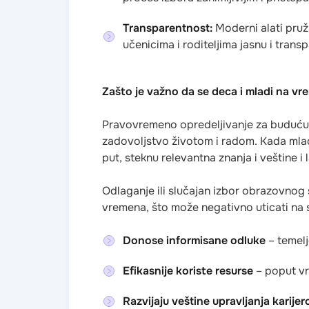
Transparentnost:
Moderni alati pru
učenicima i roditeljima jasnu i tran
Zašto je važno da se deca i mladi na vr
Pravovremeno opredeljivanje za buduću ka
zadovoljstvo životom i radom. Kada mlad
put, steknu relevantna znanja i veštine i
Odlaganje ili slučajan izbor obrazovnog
vremena, što može negativno uticati na 
Donose informisane odluke
– temelj
Efikasnije koriste resurse
– poput vr
Razvijaju veštine upravljanja karije