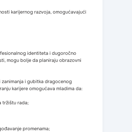
osti karijernog razvoja, omogućavajući
ofesionalnog identiteta i dugoročno
ti, mogu bolje da planiraju obrazovni
li zanimanja i gubitka dragocenog
niranju karijere omogućava mladima da:
tržištu rada;
ilagođavanje promenama;