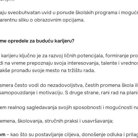
žaju sveobuhvatan uvid u ponude školskih programa i mogućn
sparentnu sliku o obrazovnim opcijama.
eme opredele za buduću karijeru?
rijeru ključno je za razvoj ličnih potencijala, formiranje pr
i na vreme prepoznaju svoja interesovanja, talente i vrednos
 lakše pronađu svoje mesto na tržištu rada.
 smera često vodi do nezadovoljstva, čestih promena škola i
samopouzdanje i motivaciju. S druge strane, rani rad na pla
em realnog sagledavanja svojih sposobnosti i mogućnosti na 
emena, školovanja, stručnih praksi i usavršavanja;
rom
– kao što su postavljanje ciljeva, donošenje odluka i pr