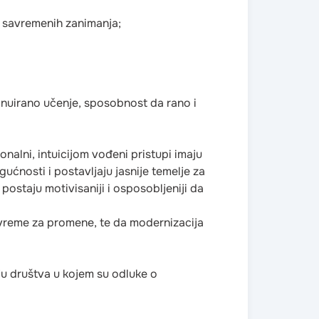
e savremenih zanimanja;
inuirano učenje, sposobnost da rano i
onalni, intuicijom vođeni pristupi imaju
ćnosti i postavljaju jasnije temelje za
postaju motivisaniji i osposobljeniji da
e vreme za promene, te da modernizacija
u društva u kojem su odluke o