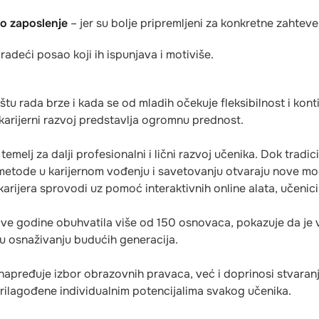
no zaposlenje
– jer su bolje pripremljeni za konkretne zahtev
radeći posao koji ih ispunjava i motiviše.
u rada brze i kada se od mladih očekuje fleksibilnost i kont
karijerni razvoj predstavlja ogromnu prednost.
melj za dalji profesionalni i lični razvoj učenika. Dok tradici
metode u karijernom vođenju i savetovanju otvaraju nove mogu
rijera sprovodi uz pomoć interaktivnih online alata, učenici 
e ove godine obuhvatila više od 150 osnovaca, pokazuje da j
 u osnaživanju budućih generacija.
apređuje izbor obrazovnih pravaca, već i doprinosi stvaranj
prilagođene individualnim potencijalima svakog učenika.