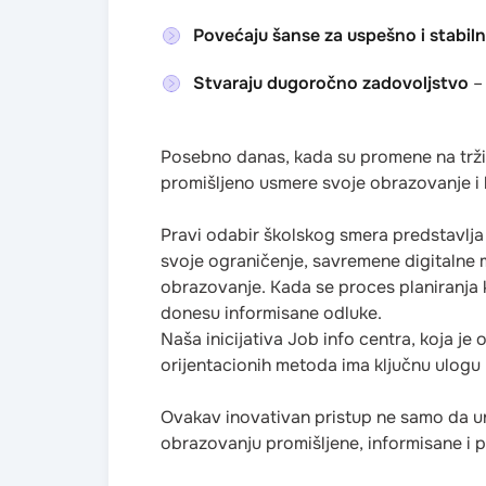
Povećaju šanse za uspešno i stabil
Stvaraju dugoročno zadovoljstvo
– 
Posebno danas, kada su promene na tržišt
promišljeno usmere svoje obrazovanje i 
Pravi odabir školskog smera predstavlja te
svoje ograničenje, savremene digitalne 
obrazovanje. Kada se proces planiranja ka
donesu informisane odluke.
Naša inicijativa Job info centra, koja j
orijentacionih metoda ima ključnu ulogu
Ovakav inovativan pristup ne samo da un
obrazovanju promišljene, informisane i 