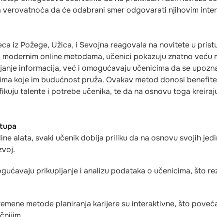
a verovatnoća da će odabrani smer odgovarati njihovim inte
eca iz Požege, Užica, i Sevojna reagovala na novitete u pris
ira modernim online metodama, učenici pokazuju znatno veću m
janje informacija, već i omogućavaju učenicima da se upozna
stima koje im budućnost pruža. Ovakav metod donosi benefite 
kuju talente i potrebe učenika, te da na osnovu toga kreiraj
stupa
ne alata, svaki učenik dobija priliku da na osnovu svojih jed
zvoj.
ogućavaju prikupljanje i analizu podataka o učenicima, što re
emene metode planiranja karijere su interaktivne, što poveć
čnijim.