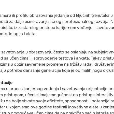
Šabac
Smederevo
ru ili profilu obrazovanja jedan je od ključnih trenutaka 
sti za dalje usmeravanje ličnog i profesionalnog razvoja. Na
Požega
oističu iz zastarelog pristupa karijernom vođenju i savetov
etodologija i alata.
i savetovanja u obrazovanju često se oslanjaju na subjektivne
 rad sa učenicima ili sprovođenje testova i anketa. Takav pris
e uzima u obzir savremene promene na tržištu rada i društven
vaju potrebe današnje generacije koja je od malih nogu okruž
ntacije
rma u proces karijernog vođenja I savetovanja orijentacije pr
 pristupom, učenici imaju mogućnost da pristupe interaktiv
ažu da bolje shvate svoje afinitete, sposobnosti i potencijal
tar u kojem smo ove godine testirali inovativne alate u karij
ristup omogućava učenicima da na praktičan način istraže s