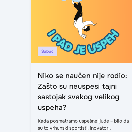
Šabac
Niko se naučen nije rodio:
Zašto su neuspesi tajni
sastojak svakog velikog
uspeha?
Kada posmatramo uspešne ljude – bilo da
su to vrhunski sportisti, inovatori,