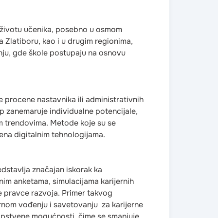
u životu učenika, posebno u osmom
 Zlatiboru, kao i u drugim regionima,
anju, gde škole postupaju na osnovu
 procene nastavnika ili administrativnih
tup zanemaruje individualne potencijale,
im trendovima. Metode koje su se
ena digitalnim tehnologijama.
edstavlja značajan iskorak ka
nim anketama, simulacijama karijernih
ne pravce razvoja. Primer takvog
ernom vođenju i savetovanju za karijerne
opstvene mogućnosti, čime se smanjuje