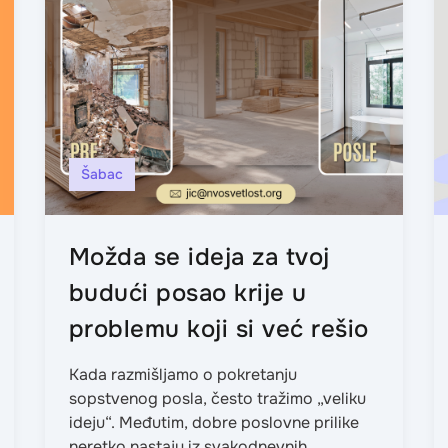
Šabac
Možda se ideja za tvoj
budući posao krije u
problemu koji si već rešio
Kada razmišljamo o pokretanju
sopstvenog posla, često tražimo „veliku
ideju“. Međutim, dobre poslovne prilike
neretko nastaju iz svakodnevnih