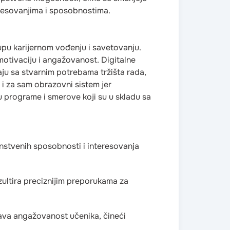
resovanjima i sposobnostima.
tupu karijernom vođenju i savetovanju.
otivaciju i angažovanost. Digitalne
ju sa stvarnim potrebama tržišta rada,
i za sam obrazovni sistem jer
u programe i smerove koji su u skladu sa
instvenih sposobnosti i interesovanja
zultira preciznijim preporukama za
ava angažovanost učenika, čineći