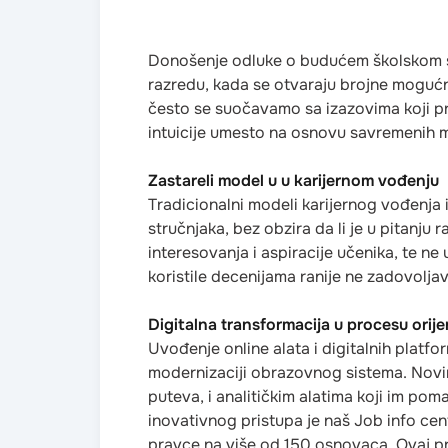
Donošenje odluke o budućem školskom sme
razredu, kada se otvaraju brojne mogućno
često se suočavamo sa izazovima koji pr
intuicije umesto na osnovu savremenih m
Zastareli model u u karijernom vođenju
Tradicionalni modeli karijernog vođenja 
stručnjaka, bez obzira da li je u pitanju
interesovanja i aspiracije učenika, te n
koristile decenijama ranije ne zadovolja
Digitalna transformacija u procesu orije
Uvođenje online alata i digitalnih platfo
modernizaciji obrazovnog sistema. Novim
puteva, i analitičkim alatima koji im pom
inovativnog pristupa je naš Job info cen
pravce na više od 150 osnovaca. Ovaj p