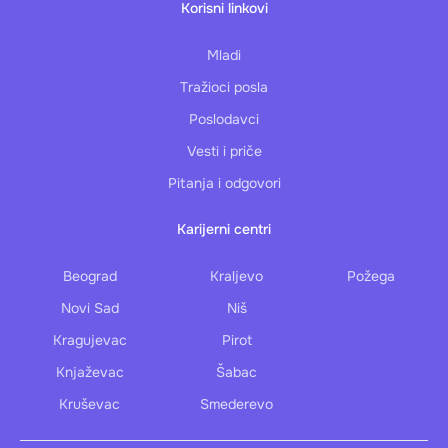
Korisni linkovi
Mladi
Tražioci posla
Poslodavci
Vesti i priče
Pitanja i odgovori
Karijerni centri
Beograd
Kraljevo
Požega
Novi Sad
Niš
Kragujevac
Pirot
Knjaževac
Šabac
Kruševac
Smederevo