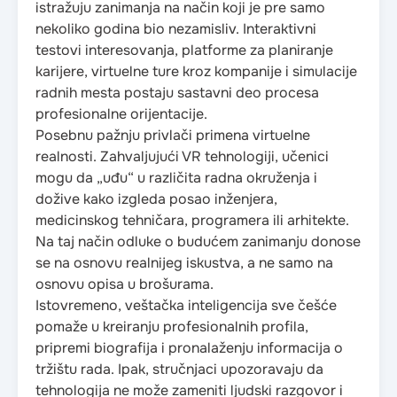
istražuju zanimanja na način koji je pre samo
nekoliko godina bio nezamisliv. Interaktivni
testovi interesovanja, platforme za planiranje
karijere, virtuelne ture kroz kompanije i simulacije
radnih mesta postaju sastavni deo procesa
profesionalne orijentacije.
Posebnu pažnju privlači primena virtuelne
realnosti. Zahvaljujući VR tehnologiji, učenici
mogu da „uđu“ u različita radna okruženja i
dožive kako izgleda posao inženjera,
medicinskog tehničara, programera ili arhitekte.
Na taj način odluke o budućem zanimanju donose
se na osnovu realnijeg iskustva, a ne samo na
osnovu opisa u brošurama.
Istovremeno, veštačka inteligencija sve češće
pomaže u kreiranju profesionalnih profila,
pripremi biografija i pronalaženju informacija o
tržištu rada. Ipak, stručnjaci upozoravaju da
tehnologija ne može zameniti ljudski razgovor i