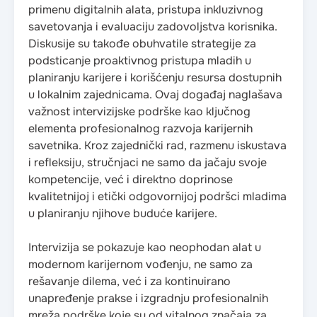
primenu digitalnih alata, pristupa inkluzivnog
savetovanja i evaluaciju zadovoljstva korisnika.
Diskusije su takođe obuhvatile strategije za
podsticanje proaktivnog pristupa mladih u
planiranju karijere i korišćenju resursa dostupnih
u lokalnim zajednicama. Ovaj događaj naglašava
važnost intervizijske podrške kao ključnog
elementa profesionalnog razvoja karijernih
savetnika. Kroz zajednički rad, razmenu iskustava
i refleksiju, stručnjaci ne samo da jačaju svoje
kompetencije, već i direktno doprinose
kvalitetnijoj i etički odgovornijoj podršci mladima
u planiranju njihove buduće karijere.
Intervizija se pokazuje kao neophodan alat u
modernom karijernom vođenju, ne samo za
rešavanje dilema, već i za kontinuirano
unapređenje prakse i izgradnju profesionalnih
mreža podrške koje su od vitalnog značaja za