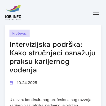
Skip to content
Kruševac
Intervizijska podrška:
Kako stručnjaci osnažuju
praksu karijernog
vođenja
10.24.2025
U okviru kontinuiranog profesionalnog razvoja
karijernih savetnika, nedavno je održan