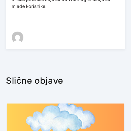
mlade korisnike.
Slične objave