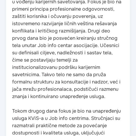
u vođenju karijernih savetovanja. Fokus je bio na
primeni principa profesionalne odgovornosti,
zaštiti korisnika i očuvanju poverenja, uz
istovremeno razvijanje ličnih veština rešavanja
konflikata i kritičkog razmišljanja. Drugi deo
prvog dana bio je posvećen kreiranju stručnog
tela unutar Job info centar asocijacije. Učesnici
su definisali ciljeve, nadležnosti i sastav tela,
čime se postavljaju temelji za
institucionalizovanu podršku karijernim
savetnicima. Takvo telo ne samo da pruža
formalnu strukturu za konsultacije i nadzor, već i
jača mrežu profesionalaca, podstičući razmenu
znanja i kontinuirano unapređenje usluga.
Tokom drugog dana fokus je bio na unapređenju
usluga KViS-a u Job info centrima. Stručnjaci su
razmatrali praktične metode za povećanje
dostupnosti i kvaliteta usluga, uključujući