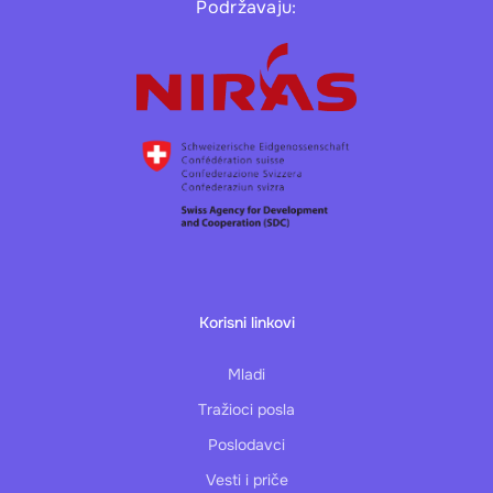
Podržavaju:
Korisni linkovi
Mladi
Tražioci posla
Poslodavci
Vesti i priče