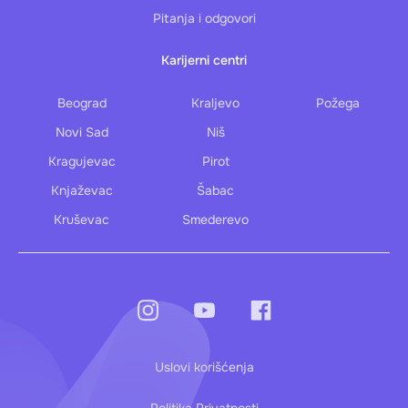
Pitanja i odgovori
Karijerni centri
Beograd
Kraljevo
Požega
Novi Sad
Niš
Kragujevac
Pirot
Knjaževac
Šabac
Kruševac
Smederevo
Uslovi korišćenja