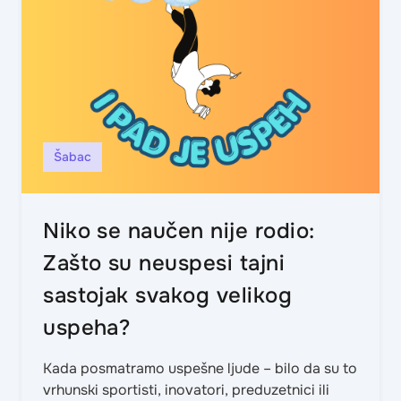
Šabac
Niko se naučen nije rodio:
Zašto su neuspesi tajni
sastojak svakog velikog
uspeha?
Kada posmatramo uspešne ljude – bilo da su to
vrhunski sportisti, inovatori, preduzetnici ili