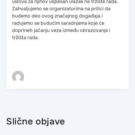
uslova za njihov uspešan ulazak na tržište rada.
Zahvaljujemo se organizatorima na prilici da
budemo deo ovog značajnog događaja i
radujemo se budućim saradnjama koje će
doprineti jačanju veza između obrazovanja i
tržišta rada.
Slične objave