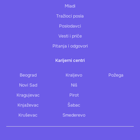
Mladi
Tražioci posla
Poslodavci
Vesti i priče
Pitanja i odgovori
Karijerni centri
Beograd
Kraljevo
Požega
Novi Sad
Niš
Kragujevac
Pirot
Knjaževac
Šabac
Kruševac
Smederevo