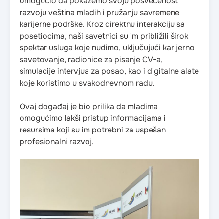
omogućio da pokažemo svoju posvećenost
razvoju veština mladih i pružanju savremene
karijerne podrške. Kroz direktnu interakciju sa
posetiocima, naši savetnici su im približili širok
spektar usluga koje nudimo, uključujući karijerno
savetovanje, radionice za pisanje CV-a,
simulacije intervjua za posao, kao i digitalne alate
koje koristimo u svakodnevnom radu.
Ovaj događaj je bio prilika da mladima
omogućimo lakši pristup informacijama i
resursima koji su im potrebni za uspešan
profesionalni razvoj.​