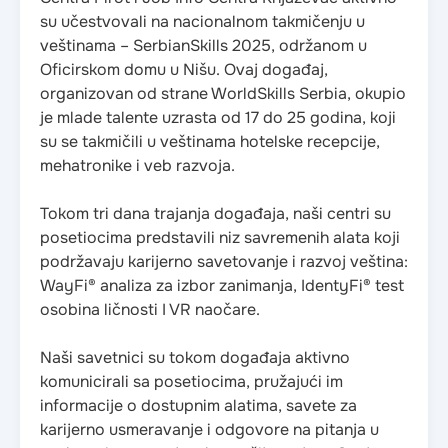
su učestvovali na nacionalnom takmičenju u
veštinama – SerbianSkills 2025, održanom u
Oficirskom domu u Nišu. Ovaj događaj,
organizovan od strane WorldSkills Serbia, okupio
je mlade talente uzrasta od 17 do 25 godina, koji
su se takmičili u veštinama hotelske recepcije,
mehatronike i veb razvoja.​
Tokom tri dana trajanja događaja, naši centri su
posetiocima predstavili niz savremenih alata koji
podržavaju karijerno savetovanje i razvoj veština:​
WayFi® analiza za izbor zanimanja, IdentyFi® test
osobina ličnosti I VR naočare.
Naši savetnici su tokom događaja aktivno
komunicirali sa posetiocima, pružajući im
informacije o dostupnim alatima, savete za
karijerno usmeravanje i odgovore na pitanja u