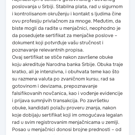
poslovanja u Srbiji. Stabilna plata, rad u sigurnom
i kontrolisanom okruženju i kontakt s ljudima čine
ovu profesiju privlačnom za mnoge. Međutim, da
biste mogli da radite u menjačnici, neophodno je
da posedujete sertifikat za menjačke poslove –
dokument koji potvrđuje vašu stručnost i
poznavanje relevantnih propisa.
Ovaj sertifikat se stiče nakon završene obuke
koju akredituje Narodna banka Srbije. Obuka traje
kratko, ali je intenzivna, i obuhvata teme kao što
su razmena valuta po zvaničnom kursu, rad sa
gotovinom i devizama, prepoznavanje
falsifikovanih novčanica, kao i vođenje evidencije
i prijava sumnjivih transakcija. Po završetku
obuke, kandidati polažu proveru znanja, nakon
koje dobijaju sertifikat koji im omogućava legalan
rad u svim registrovanim menjačnicama u zemlji.
Posao u menjačnici donosi brojne prednosti – od