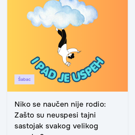
Šabac
Niko se naučen nije rodio:
Zašto su neuspesi tajni
sastojak svakog velikog