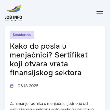
Skip to content
Smederevo
Kako do posla u
menjačnici? Sertifikat
koji otvara vrata
finansijskog sektora
06.18.2025
Zanimanje radnika u menjačnici jedno je od
najtraženijih u sektoru gotovinskog i deviznog