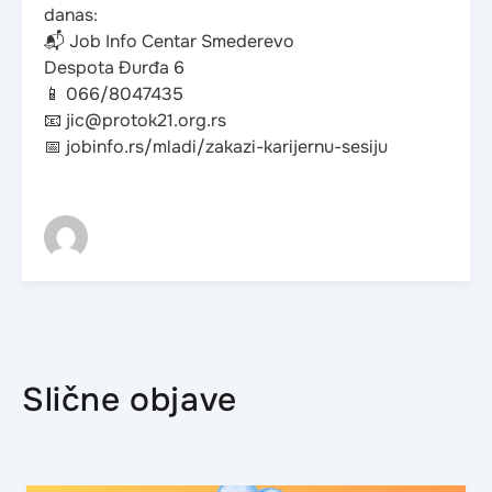
danas:
📬 Job Info Centar Smederevo
Despota Đurđa 6
📱 066/8047435
📧 jic@protok21.org.rs
📅 jobinfo.rs/mladi/zakazi-karijernu-sesiju
Slične objave