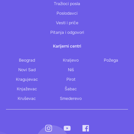
Tražioci posla
Poslodavci
Vesti i priče
Pitanja i odgovori
Karijerni centri
Beograd
Kraljevo
Požega
Novi Sad
Niš
Kragujevac
Pirot
Knjaževac
Šabac
Kruševac
Smederevo