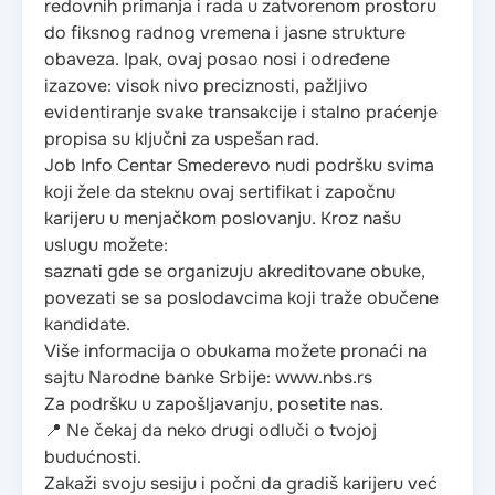
redovnih primanja i rada u zatvorenom prostoru
do fiksnog radnog vremena i jasne strukture
obaveza. Ipak, ovaj posao nosi i određene
izazove: visok nivo preciznosti, pažljivo
evidentiranje svake transakcije i stalno praćenje
propisa su ključni za uspešan rad.
Job Info Centar Smederevo nudi podršku svima
koji žele da steknu ovaj sertifikat i započnu
karijeru u menjačkom poslovanju. Kroz našu
uslugu možete:
saznati gde se organizuju akreditovane obuke,
povezati se sa poslodavcima koji traže obučene
kandidate.
Više informacija o obukama možete pronaći na
sajtu Narodne banke Srbije: www.nbs.rs
Za podršku u zapošljavanju, posetite nas.
📍 Ne čekaj da neko drugi odluči o tvojoj
budućnosti.
Zakaži svoju sesiju i počni da gradiš karijeru već