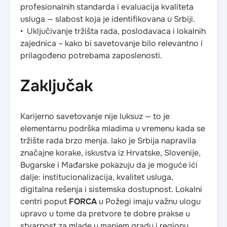
profesionalnih standarda i evaluacija kvaliteta
usluga — slabost koja je identifikovana u Srbiji.
• Uključivanje tržišta rada, poslodavaca i lokalnih
zajednica – kako bi savetovanje bilo relevantno i
prilagođeno potrebama zaposlenosti.
Zaključak
Karijerno savetovanje nije luksuz — to je
elementarnu podrška mladima u vremenu kada se
tržište rada brzo menja. Iako je Srbija napravila
značajne korake, iskustva iz Hrvatske, Slovenije,
Bugarske i Mađarske pokazuju da je moguće ići
dalje: institucionalizacija, kvalitet usluga,
digitalna rešenja i sistemska dostupnost. Lokalni
centri poput
FORCA
u Požegi imaju važnu ulogu
upravo u tome da pretvore te dobre prakse u
stvarnost za mlade u manjem gradu i regionu.