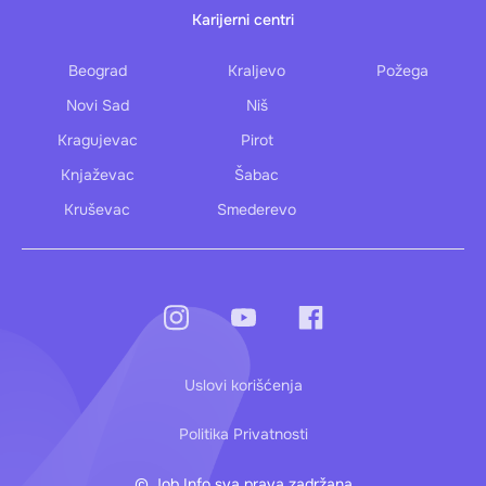
Karijerni centri
Beograd
Kraljevo
Požega
Novi Sad
Niš
Kragujevac
Pirot
Knjaževac
Šabac
Kruševac
Smederevo
Uslovi korišćenja
Politika Privatnosti
© Job Info sva prava zadržana