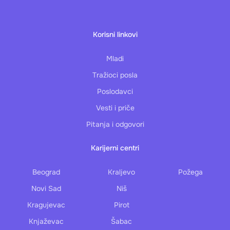
Korisni linkovi
Mladi
Tražioci posla
Poslodavci
Vesti i priče
Pitanja i odgovori
Karijerni centri
Beograd
Kraljevo
Požega
Novi Sad
Niš
Kragujevac
Pirot
Knjaževac
Šabac