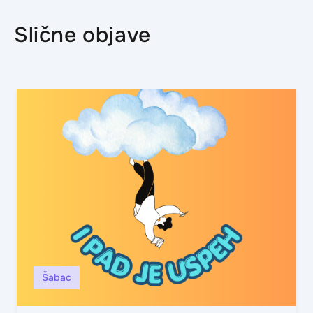
Slične objave
Šabac