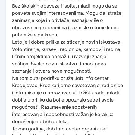
Bez školskih obaveza i ispita, mladi mogu da se
posvete svojim interesovanjima. Mogu da istraže
zanimanja koja ih privlače, saznaju više o
obrazovnim programima i razmisle o tome kojim
putem žele da krenu.
Leto je i dobra prilika za sticanje novih iskustava.
Volontiranje, kursevi, radionice, kampovi i rad na
ličnim projektima pomažu u razvoju znanja i
veština. Svako novo iskustvo donosi nova
saznanja i otvara nove mogućnosti.
Na tom putu podršku pruža Job Info centar
Kragujevac. Kroz karijerno savetovanje, radionice
i informisanje o obrazovanju i tržištu rada, mladi
dobijaju priliku da bolje upoznaju sebe i svoje
mogućnosti. Razumevanje sopstvenih
interesovanja i sposobnosti važan je korak ka
donošenju dobrih odluka.
Tokom godine, Job Info centar organizuje i