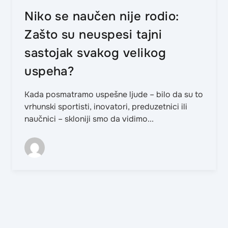
Niko se naučen nije rodio:
Zašto su neuspesi tajni
sastojak svakog velikog
uspeha?
Kada posmatramo uspešne ljude – bilo da su to
vrhunski sportisti, inovatori, preduzetnici ili
naučnici – skloniji smo da vidimo...