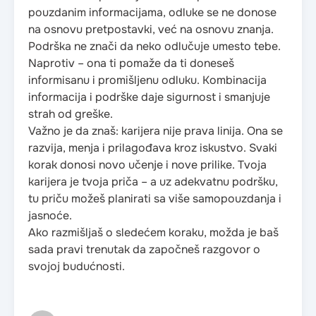
pouzdanim informacijama, odluke se ne donose
na osnovu pretpostavki, već na osnovu znanja.
Podrška ne znači da neko odlučuje umesto tebe.
Naprotiv – ona ti pomaže da ti doneseš
informisanu i promišljenu odluku. Kombinacija
informacija i podrške daje sigurnost i smanjuje
strah od greške.
Važno je da znaš: karijera nije prava linija. Ona se
razvija, menja i prilagođava kroz iskustvo. Svaki
korak donosi novo učenje i nove prilike. Tvoja
karijera je tvoja priča – a uz adekvatnu podršku,
tu priču možeš planirati sa više samopouzdanja i
jasnoće.
Ako razmišljaš o sledećem koraku, možda je baš
sada pravi trenutak da započneš razgovor o
svojoj budućnosti.