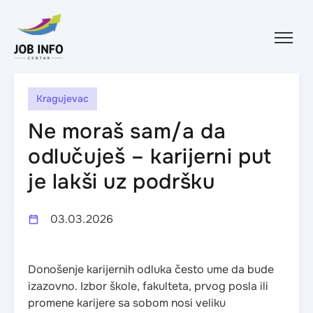
Skip to content
Kragujevac
Ne moraš sam/a da
odlučuješ – karijerni put
je lakši uz podršku
03.03.2026
Donošenje karijernih odluka često ume da bude
izazovno. Izbor škole, fakulteta, prvog posla ili
promene karijere sa sobom nosi veliku