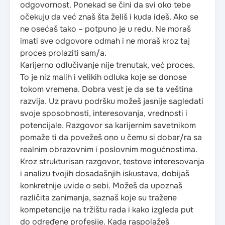
odgovornost. Ponekad se čini da svi oko tebe
očekuju da već znaš šta želiš i kuda ideš. Ako se
ne osećaš tako – potpuno je u redu. Ne moraš
imati sve odgovore odmah i ne moraš kroz taj
proces prolaziti sam/a.
Karijerno odlučivanje nije trenutak, već proces.
To je niz malih i velikih odluka koje se donose
tokom vremena. Dobra vest je da se ta veština
razvija. Uz pravu podršku možeš jasnije sagledati
svoje sposobnosti, interesovanja, vrednosti i
potencijale. Razgovor sa karijernim savetnikom
pomaže ti da povežeš ono u čemu si dobar/ra sa
realnim obrazovnim i poslovnim mogućnostima.
Kroz strukturisan razgovor, testove interesovanja
i analizu tvojih dosadašnjih iskustava, dobijaš
konkretnije uvide o sebi. Možeš da upoznaš
različita zanimanja, saznaš koje su tražene
kompetencije na tržištu rada i kako izgleda put
do određene profesije. Kada raspolažeš