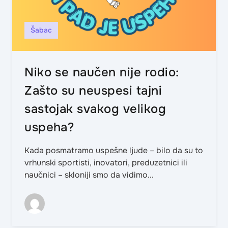
Šabac
Niko se naučen nije rodio:
Zašto su neuspesi tajni
sastojak svakog velikog
uspeha?
Kada posmatramo uspešne ljude – bilo da su to
vrhunski sportisti, inovatori, preduzetnici ili
naučnici – skloniji smo da vidimo...