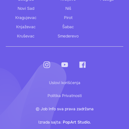
Novi Sad
Niš
Kragujevac
Pirot
Knjaževac
Šabac
Kruševac
Smederevo
Uslovi korišćenja
Politika Privatnosti
© Job Info sva prava zadržana
Izrada sajta:
PopArt Studio.