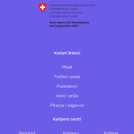
Korisni linkovi
Mladi
Tražioci posla
Poslodavci
Vesti i priče
Pitanja i odgovori
Karijerni centri
Beograd
Kraljevo
Požega