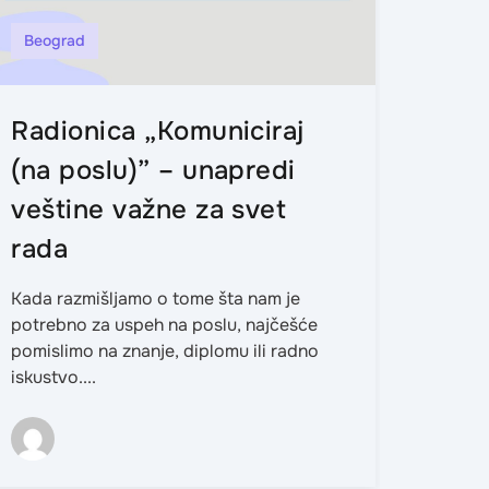
Beograd
Knja
Radionica „Komuniciraj
Kari
(na poslu)” – unapredi
prvi
veštine važne za svet
kar
rada
Izbor 
često 
Kada razmišljamo o tome šta nam je
dileme
potrebno za uspeh na poslu, najčešće
sopstv
pomislimo na znanje, diplomu ili radno
iskustvo....