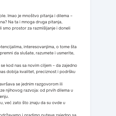
le. Imao je mnoštvo pitanja i dilema –
dina? Na ta i mnoga druga pitanja,
i smo prostor za razmišljanje i doneli
tencijalima, interesovanjima, o tome šta
spremni da slušate, razumete i usmerite,
o se kod nas sa novim ciljem – da zajedno
as dobija kvalitet, preciznost i podršku
završava se jednim razgovorom ili
aze njihovog razvoja: od prvih dilema u
enju.
u, već zato što znaju da su ovde u
podržavamo i gradimo puteve zajedno sa