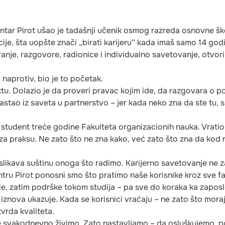
Šabac
Smederevo
tar Pirot ušao je tadašnji učenik osmog razreda osnovne ško
cije, šta uopšte znači „birati karijeru“ kada imaš samo 14 go
Požega
anje, razgovore, radionice i individualno savetovanje, otvoril
 naprotiv, bio je to početak.
tu. Dolazio je da proveri pravac kojim ide, da razgovara o po
astao iz saveta u partnerstvo – jer kada neko zna da ste tu, 
e student treće godine Fakulteta organizacionih nauka. Vrati
a praksu. Ne zato što ne zna kako, već zato što zna da kod n
 oslikava suštinu onoga što radimo. Karijerno savetovanje ne 
entru Pirot ponosni smo što pratimo naše korisnike kroz sve f
le, zatim podrške tokom studija – pa sve do koraka ka zaposl
znova ukazuje. Kada se korisnici vraćaju – ne zato što moraj
vrda kvaliteta.
je svakodnevno živimo. Zato nastavljamo – da osluškujemo, 