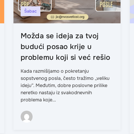
Šabac
Možda se ideja za tvoj
budući posao krije u
problemu koji si već rešio
Kada razmišljamo o pokretanju
sopstvenog posla, često tražimo „veliku
ideju“. Međutim, dobre poslovne prilike
neretko nastaju iz svakodnevnih
problema koje...