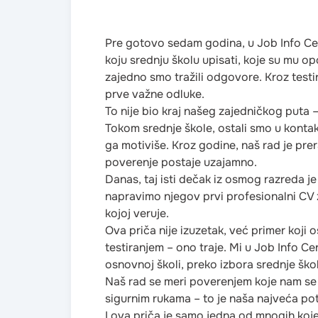
Pre gotovo sedam godina, u Job Info Cen
koju srednju školu upisati, koje su mu op
zajedno smo tražili odgovore. Kroz testir
prve važne odluke.
To nije bio kraj našeg zajedničkog puta –
Tokom srednje škole, ostali smo u kontak
ga motiviše. Kroz godine, naš rad je prer
poverenje postaje uzajamno.
Danas, taj isti dečak iz osmog razreda j
napravimo njegov prvi profesionalni CV z
kojoj veruje.
Ova priča nije izuzetak, već primer koji
testiranjem – ono traje. Mi u Job Info C
osnovnoj školi, preko izbora srednje ško
Naš rad se meri poverenjem koje nam se i
sigurnim rukama – to je naša najveća pot
I ova priča je samo jedna od mnogih ko