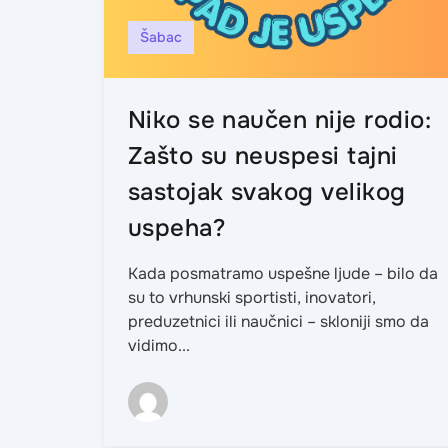
Šabac
Niko se naučen nije rodio:
Zašto su neuspesi tajni
sastojak svakog velikog
uspeha?
Kada posmatramo uspešne ljude – bilo da
su to vrhunski sportisti, inovatori,
preduzetnici ili naučnici – skloniji smo da
vidimo...