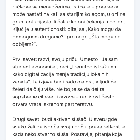
ručkove sa menadžerima. Istina je – prva veza
može nastati na kafi sa starijim kolegom, u online
grupi entuzijasta ili čak u koloni čekanja u pekari.
Ključ je u autentičnosti: pitaj se „Kako mogu da
pomognem drugome?“ pre nego „Šta mogu da
dobijem?“.
Prvi savet: razvij svoju priču. Umesto „Ja sam
student ekonomije“, reci „Trenutno istražujem
kako digitalizacija menja tradiciju lokalnih
zanata“. Ta izjava budi radoznalost, a ljudi će
želeti da čuju više. Ne bojte se da delite
sopstvene ciljeve i izazove – ranjivost često
otvara vrata iskrenom partnerstvu.
Drugi savet: budi aktivan slušač. U svetu gde
svako želi da ispriča svoju priču, prava retkost je
kada neko stvarno sluša. Postavljaj pitanja koja