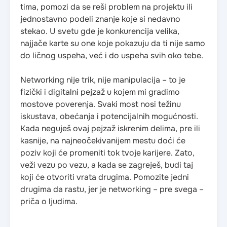
tima, pomozi da se reši problem na projektu ili
jednostavno podeli znanje koje si nedavno
stekao. U svetu gde je konkurencija velika,
najjače karte su one koje pokazuju da ti nije samo
do ličnog uspeha, već i do uspeha svih oko tebe.
Networking nije trik, nije manipulacija – to je
fizički i digitalni pejzaž u kojem mi gradimo
mostove poverenja. Svaki most nosi težinu
iskustava, obećanja i potencijalnih mogućnosti.
Kada neguješ ovaj pejzaž iskrenim delima, pre ili
kasnije, na najneočekivanijem mestu doći će
poziv koji će promeniti tok tvoje karijere. Zato,
veži vezu po vezu, a kada se zagreješ, budi taj
koji će otvoriti vrata drugima. Pomozite jedni
drugima da rastu, jer je networking – pre svega –
priča o ljudima.