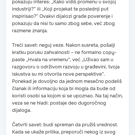
pokazuju interes: „Kako vidiš promenu u svojoj
industriji?“ ili „Koji projekat te poslednji put
inspirisao?“ Ovakvi dijalozi grade poverenje i
pokazuju da nisi tu samo zbog sebe, već zbog
razmene znanja.
Treći savet: neguj veze. Nakon susreta, pošalji
kratku poruku zahvalnosti – ne formalno copy-
paste „Hvala na vremenu“, već „Uživao sam u
razgovoru o održivom razvoju u građevini, tvoja
iskustva su mi otvorila nove perspektive“.
Ponekad je dovoljno da jednom mesečno podeliš
članak ili informaciju koja bi mogla da bude od
koristi osobi sa kojom si se upoznao. Na taj način,
veza se ne hladi: postaje deo dugoročnog
dijaloga.
Četvrti savet: budi spreman da pružiš vrednost.
Kada se ukaže prilika, preporuči nekog iz svog