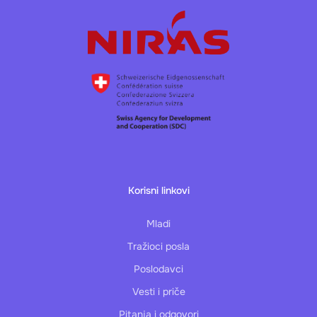
Korisni linkovi
Mladi
Tražioci posla
Poslodavci
Vesti i priče
Pitanja i odgovori