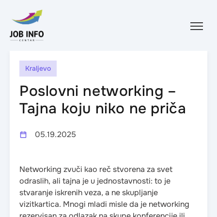
Skip to content
Kraljevo
Poslovni networking –
Tajna koju niko ne priča
05.19.2025
Networking zvuči kao reč stvorena za svet
odraslih, ali tajna je u jednostavnosti: to je
stvaranje iskrenih veza, a ne skupljanje
vizitkartica. Mnogi mladi misle da je networking
rezervisan za odlazak na skupe konferencije ili