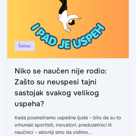
Šabac
Niko se naučen nije rodio:
Zašto su neuspesi tajni
sastojak svakog velikog
uspeha?
Kada posmatramo uspešne ljude – bilo da su to
vrhunski sportisti, inovatori, preduzetnici ili
naučnici – skloniji smo da vidimo...