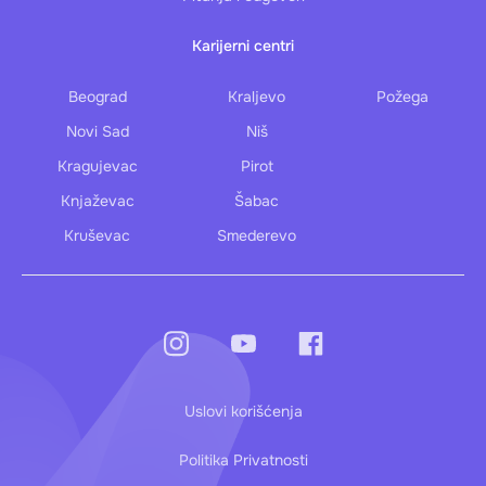
Karijerni centri
Beograd
Kraljevo
Požega
Novi Sad
Niš
Kragujevac
Pirot
Knjaževac
Šabac
Kruševac
Smederevo
Uslovi korišćenja
Politika Privatnosti