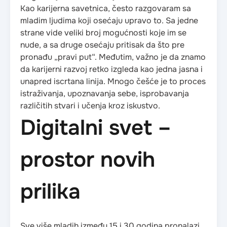
Kao karijerna savetnica, često razgovaram sa
mladim ljudima koji osećaju upravo to. Sa jedne
strane vide veliki broj mogućnosti koje im se
nude, a sa druge osećaju pritisak da što pre
pronađu „pravi put“. Međutim, važno je da znamo
da karijerni razvoj retko izgleda kao jedna jasna i
unapred iscrtana linija. Mnogo češće je to proces
istraživanja, upoznavanja sebe, isprobavanja
različitih stvari i učenja kroz iskustvo.
Digitalni svet –
prostor novih
prilika
Sve više mladih između 15 i 30 godina pronalazi