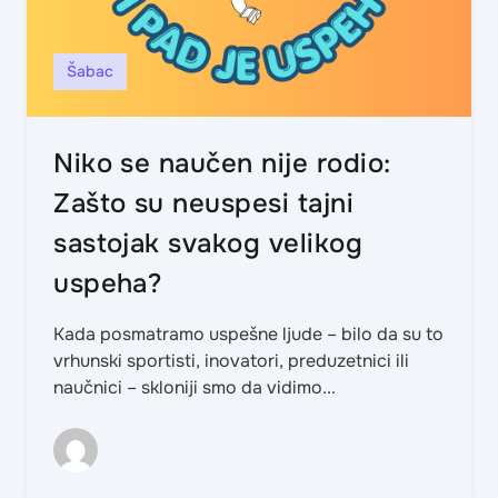
Šabac
Niko se naučen nije rodio:
Zašto su neuspesi tajni
sastojak svakog velikog
uspeha?
Kada posmatramo uspešne ljude – bilo da su to
vrhunski sportisti, inovatori, preduzetnici ili
naučnici – skloniji smo da vidimo...