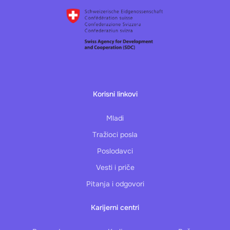
Korisni linkovi
Mladi
Tražioci posla
Poslodavci
Vesti i priče
Pitanja i odgovori
Karijerni centri