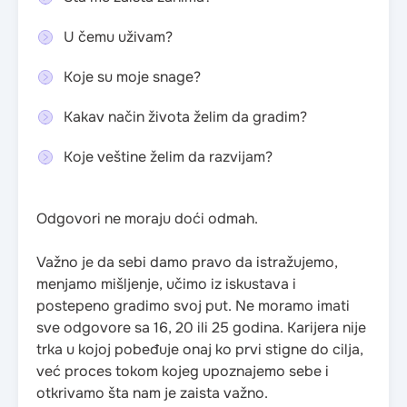
U čemu uživam?
Koje su moje snage?
Kakav način života želim da gradim?
Koje veštine želim da razvijam?
Odgovori ne moraju doći odmah.
Važno je da sebi damo pravo da istražujemo,
menjamo mišljenje, učimo iz iskustava i
postepeno gradimo svoj put. Ne moramo imati
sve odgovore sa 16, 20 ili 25 godina. Karijera nije
trka u kojoj pobeđuje onaj ko prvi stigne do cilja,
već proces tokom kojeg upoznajemo sebe i
otkrivamo šta nam je zaista važno.