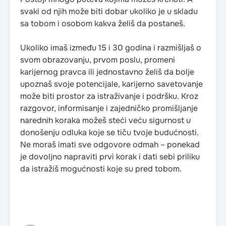
svaki od njih može biti dobar ukoliko je u skladu
sa tobom i osobom kakva želiš da postaneš.
Ukoliko imaš između 15 i 30 godina i razmišljaš o
svom obrazovanju, prvom poslu, promeni
karijernog pravca ili jednostavno želiš da bolje
upoznaš svoje potencijale, karijerno savetovanje
može biti prostor za istraživanje i podršku. Kroz
razgovor, informisanje i zajedničko promišljanje
narednih koraka možeš steći veću sigurnost u
donošenju odluka koje se tiču tvoje budućnosti.
Ne moraš imati sve odgovore odmah – ponekad
je dovoljno napraviti prvi korak i dati sebi priliku
da istražiš mogućnosti koje su pred tobom.