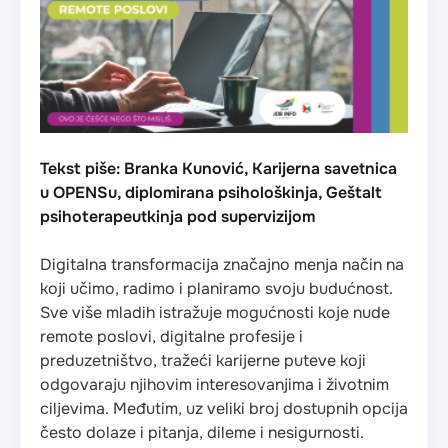
Tekst piše: Branka Kunović, Karijerna savetnica
u OPENSu, diplomirana psihološkinja, Geštalt
psihoterapeutkinja pod supervizijom
Digitalna transformacija značajno menja način na
koji učimo, radimo i planiramo svoju budućnost.
Sve više mladih istražuje mogućnosti koje nude
remote poslovi, digitalne profesije i
preduzetništvo, tražeći karijerne puteve koji
odgovaraju njihovim interesovanjima i životnim
ciljevima. Međutim, uz veliki broj dostupnih opcija
često dolaze i pitanja, dileme i nesigurnosti.