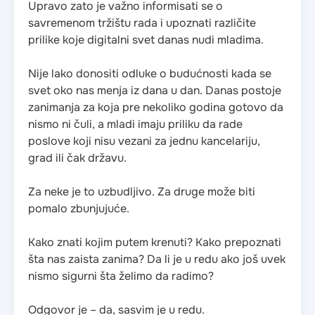
Upravo zato je važno informisati se o
savremenom tržištu rada i upoznati različite
prilike koje digitalni svet danas nudi mladima.
Nije lako donositi odluke o budućnosti kada se
svet oko nas menja iz dana u dan. Danas postoje
zanimanja za koja pre nekoliko godina gotovo da
nismo ni čuli, a mladi imaju priliku da rade
poslove koji nisu vezani za jednu kancelariju,
grad ili čak državu.
Za neke je to uzbudljivo. Za druge može biti
pomalo zbunjujuće.
Kako znati kojim putem krenuti? Kako prepoznati
šta nas zaista zanima? Da li je u redu ako još uvek
nismo sigurni šta želimo da radimo?
Odgovor je – da, sasvim je u redu.