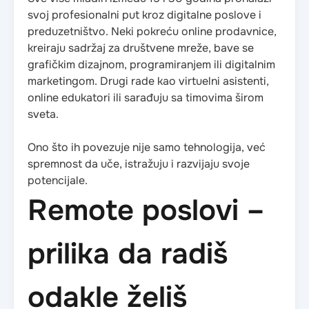
svoj profesionalni put kroz digitalne poslove i
preduzetništvo. Neki pokreću online prodavnice,
kreiraju sadržaj za društvene mreže, bave se
grafičkim dizajnom, programiranjem ili digitalnim
marketingom. Drugi rade kao virtuelni asistenti,
online edukatori ili sarađuju sa timovima širom
sveta.
Ono što ih povezuje nije samo tehnologija, već
spremnost da uče, istražuju i razvijaju svoje
potencijale.
Remote poslovi –
prilika da radiš
odakle želiš