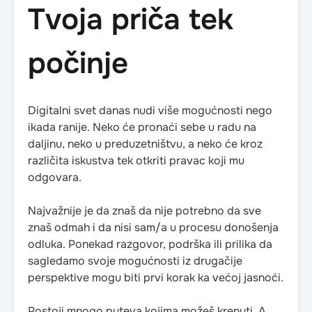
Tvoja priča tek
počinje
Digitalni svet danas nudi više mogućnosti nego
ikada ranije. Neko će pronaći sebe u radu na
daljinu, neko u preduzetništvu, a neko će kroz
različita iskustva tek otkriti pravac koji mu
odgovara.
Najvažnije je da znaš da nije potrebno da sve
znaš odmah i da nisi sam/a u procesu donošenja
odluka. Ponekad razgovor, podrška ili prilika da
sagledamo svoje mogućnosti iz drugačije
perspektive mogu biti prvi korak ka većoj jasnoći.
Postoji mnogo puteva kojima možeš krenuti. A