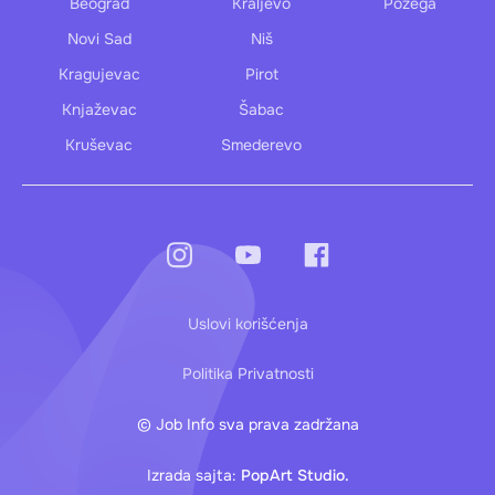
Beograd
Kraljevo
Požega
Novi Sad
Niš
Kragujevac
Pirot
Knjaževac
Šabac
Kruševac
Smederevo
Uslovi korišćenja
Politika Privatnosti
© Job Info sva prava zadržana
Izrada sajta:
PopArt Studio.