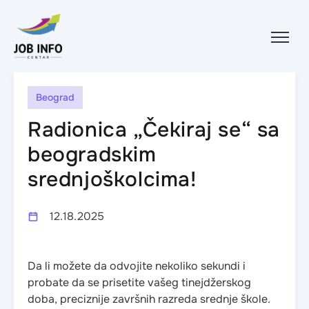
Skip to content
Beograd
Radionica „Čekiraj se“ sa
beogradskim
srednjoškolcima!
12.18.2025
Da li možete da odvojite nekoliko sekundi i
probate da se prisetite vašeg tinejdžerskog
doba, preciznije završnih razreda srednje škole.