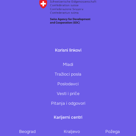
Korisni linkovi
Mladi
Tražioci posla
Poslodavci
Vesti i priče
Pitanja i odgovori
Karijerni centri
Beograd
Kraljevo
Požega