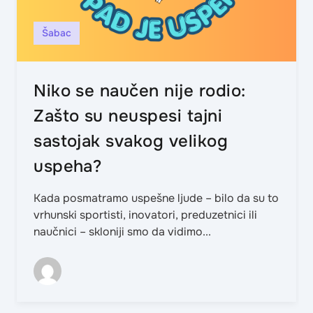
Šabac
Niko se naučen nije rodio:
Zašto su neuspesi tajni
sastojak svakog velikog
uspeha?
Kada posmatramo uspešne ljude – bilo da su to
vrhunski sportisti, inovatori, preduzetnici ili
naučnici – skloniji smo da vidimo...