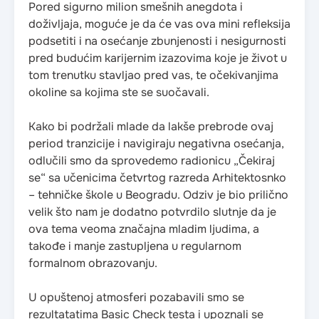
Pored sigurno milion smešnih anegdota i
doživljaja, moguće je da će vas ova mini refleksija
podsetiti i na osećanje zbunjenosti i nesigurnosti
pred budućim karijernim izazovima koje je život u
tom trenutku stavljao pred vas, te očekivanjima
okoline sa kojima ste se suočavali.
Kako bi podržali mlade da lakše prebrode ovaj
period tranzicije i navigiraju negativna osećanja,
odlučili smo da sprovedemo radionicu „Čekiraj
se“ sa učenicima četvrtog razreda Arhitektosnko
– tehničke škole u Beogradu. Odziv je bio prilično
velik što nam je dodatno potvrdilo slutnje da je
ova tema veoma značajna mladim ljudima, a
takođe i manje zastupljena u regularnom
formalnom obrazovanju.
U opuštenoj atmosferi pozabavili smo se
rezultatatima Basic Check testa i upoznali se