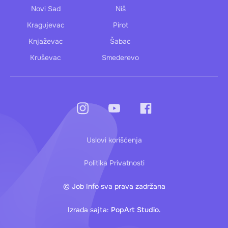
Novi Sad
Niš
Kragujevac
Pirot
Knjaževac
Šabac
Kruševac
Smederevo
Uslovi korišćenja
Politika Privatnosti
© Job Info sva prava zadržana
Izrada sajta:
PopArt Studio.