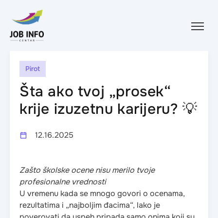
Skip to content
Pirot
Šta ako tvoj „prosek“
krije izuzetnu karijeru? 💡
12.16.2025
Zašto školske ocene nisu merilo tvoje
profesionalne vrednosti
U vremenu kada se mnogo govori o ocenama,
rezultatima i „najboljim đacima“, lako je
poverovati da uspeh pripada samo onima koji su