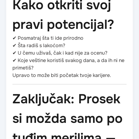
Kako otkriti svoj
pravi potencijal?
✔ Posmatraj šta ti ide prirodno
✔ Šta radiš s lakoćom?
✔ U čemu uživaš, čak i kad nije za ocenu?
✔ Koje veštine koristiš svakog dana, a da ih ni ne
primetiš?
Upravo to može biti početak tvoje karijere.
Zaključak: Prosek
si možda samo po
tuđim merilima —