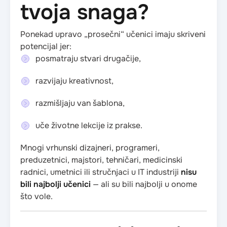
tvoja snaga?
Ponekad upravo „prosečni“ učenici imaju skriveni
potencijal jer:
posmatraju stvari drugačije,
razvijaju kreativnost,
razmišljaju van šablona,
uče životne lekcije iz prakse.
Mnogi vrhunski dizajneri, programeri,
preduzetnici, majstori, tehničari, medicinski
radnici, umetnici ili stručnjaci u IT industriji
nisu
bili najbolji učenici
— ali su bili najbolji u onome
što vole.