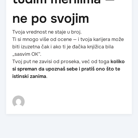
ne po svojim
Tvoja vrednost ne staje u broj.
Ti si mnogo više od ocene — i tvoja karijera može
biti izuzetna čak i ako ti je đačka knjižica bila
„sasvim OK“.
Tvoj put ne zavisi od proseka, već od toga
koliko
si spreman da upoznaš sebe i pratiš ono što te
istinski zanima
.