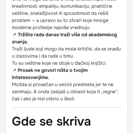
kreativnost, empatiju, komunikaciju, praktične
veštine, snalažljivost ili sposobnost da rešiš
problem — a upravo su to stvari koje mnoge
moderne profesije najviše vrednuju.
📌
Tržište rada danas traži više od akademskog
znanja.
Traži ljude koji mogu da misle kritički, da se snađu
u izazovima i da rade u timu.
To su veštine koje ne stoje u đačkoj knjižici.
📌
Prosek ne govori ništa o tvojim
interesovanjima.
Možda si prosečan u većini predmeta jer te ne
zanimaju. A onda zasijaš u oblasti koja ti „legne“,
čak i ako je nisi otkrio u školi.
Gde se skriva