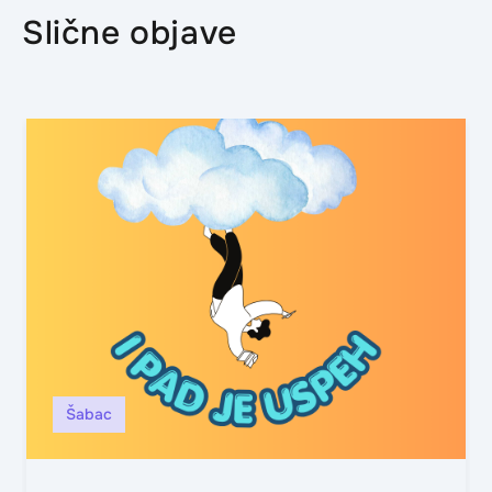
Slične objave
Šabac