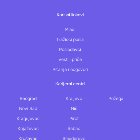
Korisni linkovi
Mladi
Tražioci posla
Poslodavci
Vesti i priče
Pitanja i odgovori
Karijerni centri
Beograd
Kraljevo
Požega
Novi Sad
Niš
Kragujevac
Pirot
Knjaževac
Šabac
Kruševac
Smederevo